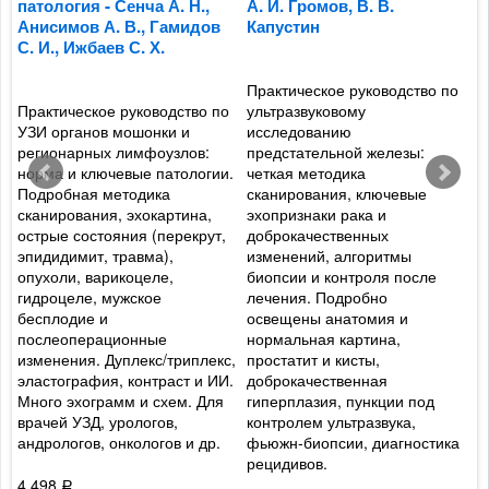
патология - Сенча А. Н.,
А. И. Громов, В. В.
с
Анисимов А. В., Гамидов
Капустин
Г
С. И., Ижбаев С. Х.
Практическое руководство по
С
Практическое руководство по
ультразвуковому
М
УЗИ органов мошонки и
исследованию
и
регионарных лимфоузлов:
предстательной железы:
м
норма и ключевые патологии.
четкая методика
П
Подробная методика
сканирования, ключевые
у
сканирования, эхокартина,
эхопризнаки рака и
и
острые состояния (перекрут,
доброкачественных
и
эпидидимит, травма),
изменений, алгоритмы
п
опухоли, варикоцеле,
биопсии и контроля после
У
гидроцеле, мужское
лечения. Подробно
к
бесплодие и
освещены анатомия и
д
послеоперационные
нормальная картина,
к
изменения. Дуплекс/триплекс,
простатит и кисты,
д
эластография, контраст и ИИ.
доброкачественная
д
Много эхограмм и схем. Для
гиперплазия, пункции под
у
врачей УЗД, урологов,
контролем ультразвука,
андрологов, онкологов и др.
фьюжн-биопсии, диагностика
2
рецидивов.
4 498
Р