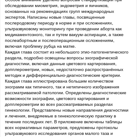
обследовании миометрия, эндометрия и яичников,
основанных на рекомендациях групп международных
экспертов. Написаны новые главы, посвященные
послеродовому периоду в норме и при осложнениях,
ультразвуковому мониторингу при проведении аборта как
медикаментозного, так и путем вакуум-аспирации, а также
послеабортным и послеоперационным осложнениям,
включая проблему рубца на матке.
Каждая глава состоит из небольшого этио-патогенетического
раздела, подробно освещены вопросы эхографической
диагностики, включая данные цветового картирования,
допплерометрии, новых, недостаточно распространённых
методик и дифференциально-диагностические критерии.
Каждая глава иллюстрирована большим количеством
эхограмм как типичного, так и нетипичного изображения
рассматриваемой патологии. Определены диагностические
возможности эхографии, цветового картирования и
допплерометрии во всех рассматриваемых разделах
гинекологии. Представлены новые направления диагностики
и лечения, внедряемые в гинекологическую практику в
течение последних лет. В приложение включены таблицы
всех нормативных параметров, предложены протоколы
ультразвукового исследования органов малого таза и