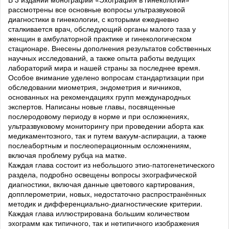
рассмотрены все основные вопросы ультразвуковой
диагностики в гинекологии, с которыми ежедневно
сталкивается врач, обследующий органы малого таза у
женщин в амбулаторной практике и гинекологическом
стационаре. Внесены дополнения результатов собственных
научных исследований, а также опыта работы ведущих
лабораторий мира и нашей страны за последнее время.
Особое внимание уделено вопросам стандартизации при
обследовании миометрия, эндометрия и яичников,
основанных на рекомендациях групп международных
экспертов. Написаны новые главы, посвященные
послеродовому периоду в норме и при осложнениях,
ультразвуковому мониторингу при проведении аборта как
медикаментозного, так и путем вакуум-аспирации, а также
послеабортным и послеоперационным осложнениям,
включая проблему рубца на матке.
Каждая глава состоит из небольшого этио-патогенетического
раздела, подробно освещены вопросы эхографической
диагностики, включая данные цветового картирования,
допплерометрии, новых, недостаточно распространённых
методик и дифференциально-диагностические критерии.
Каждая глава иллюстрирована большим количеством
эхограмм как типичного, так и нетипичного изображения