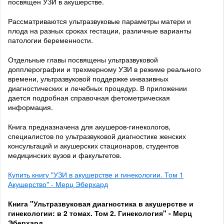
посвящен УЗИ в акушерстве.
Рассматриваются ультразвуковые параметры матери и
плода на разных сроках гестации, различные варианты
патологии беременности.
Отдельные главы посвящены ультразвуковой
допплерографии и трехмерному УЗИ в режиме реального
времени, ультразвуковой поддержке инвазивных
диагностических и лечебных процедур. В приложении
дается подробная справочная фетометрическая
информация.
Книга предназначена для акушеров-гинекологов,
специалистов по ультразвуковой диагностике женских
консультаций и акушерских стационаров, студентов
медицинских вузов и факультетов.
Купить книгу "УЗИ в акушерстве и гинекологии. Том 1
Акушерство" - Мерц Эберхард
Книга "Ультразвуковая диагностика в акушерстве и
гинекологии: в 2 томах. Том 2. Гинекология" - Мерц
Эберхард