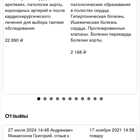
аритмиях, патологии аорты,
патологические образования
п
коронарных артерий и после
в полостях сердца.
в
кардиохирургического
Гипертоническая болезнь.
п
лечения для выбора тактики
Ишемическая болезнь
ж
обследования.
сердца. Протезированные
у
клапаны. Болезни перикарда.
р
Болезни аорты.
в
22 890
Р
б
о
2 168
Р
ж
м
к
т
с
3
Отзывы
к
27 июля 2024 14:48
Андреевич
17 ноября 2021 14:58
Ди
Макакгонов Григорий, отзыв к
товару