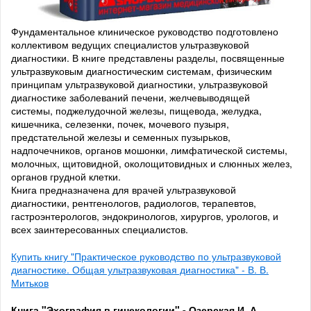
Фундаментальное клиническое руководство подготовлено
коллективом ведущих специалистов ультразвуковой
диагностики. В книге представлены разделы, посвященные
ультразвуковым диагностическим системам, физическим
принципам ультразвуковой диагностики, ультразвуковой
диагностике заболеваний печени, желчевыводящей
системы, поджелудочной железы, пищевода, желудка,
кишечника, селезенки, почек, мочевого пузыря,
предстательной железы и семенных пузырьков,
надпочечников, органов мошонки, лимфатической системы,
молочных, щитовидной, околощитовидных и слюнных желез,
органов грудной клетки.
Книга предназначена для врачей ультразвуковой
диагностики, рентгенологов, радиологов, терапевтов,
гастроэнтерологов, эндокринологов, хирургов, урологов, и
всех заинтересованных специалистов.
Купить книгу "Практическое руководство по ультразвуковой
диагностике. Общая ультразвуковая диагностика" - В. В.
Митьков
Книга "Эхография в гинекологии" - Озерская И. А.