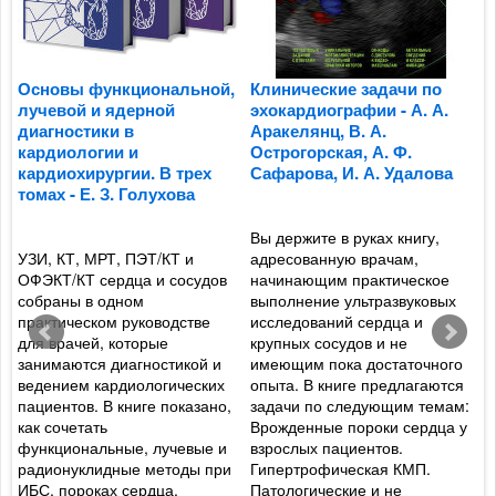
Основы функциональной,
Клинические задачи по
П
лучевой и ядерной
эхокардиографии - А. А.
к
диагностики в
Аракелянц, В. А.
п
кардиологии и
Острогорская, А. Ф.
м
кардиохирургии. В трех
Сафарова, И. А. Удалова
о
томах - Е. З. Голухова
ж
Ф
Вы держите в руках книгу,
УЗИ, КТ, МРТ, ПЭТ/КТ и
адресованную врачам,
и
ОФЭКТ/КТ сердца и сосудов
начинающим практическое
Р
собраны в одном
выполнение ультразвуковых
а
практическом руководстве
исследований сердца и
а
для врачей, которые
крупных сосудов и не
ф
занимаются диагностикой и
имеющим пока достаточного
р
ведением кардиологических
опыта. В книге предлагаются
т
пациентов. В книге показано,
задачи по следующим темам:
о
как сочетать
Врожденные пороки сердца у
ж
функциональные, лучевые и
взрослых пациентов.
п
радионуклидные методы при
Гипертрофическая КМП.
ц
ИБС, пороках сердца,
Патологические и не
и