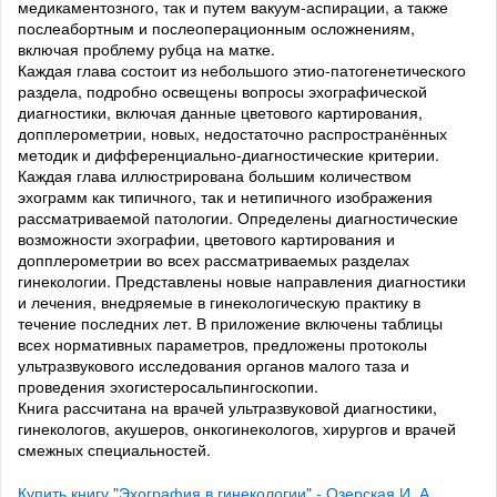
медикаментозного, так и путем вакуум-аспирации, а также
послеабортным и послеоперационным осложнениям,
включая проблему рубца на матке.
Каждая глава состоит из небольшого этио-патогенетического
раздела, подробно освещены вопросы эхографической
диагностики, включая данные цветового картирования,
допплерометрии, новых, недостаточно распространённых
методик и дифференциально-диагностические критерии.
Каждая глава иллюстрирована большим количеством
эхограмм как типичного, так и нетипичного изображения
рассматриваемой патологии. Определены диагностические
возможности эхографии, цветового картирования и
допплерометрии во всех рассматриваемых разделах
гинекологии. Представлены новые направления диагностики
и лечения, внедряемые в гинекологическую практику в
течение последних лет. В приложение включены таблицы
всех нормативных параметров, предложены протоколы
ультразвукового исследования органов малого таза и
проведения эхогистеросальпингоскопии.
Книга рассчитана на врачей ультразвуковой диагностики,
гинекологов, акушеров, онкогинекологов, хирургов и врачей
смежных специальностей.
Купить книгу "Эхография в гинекологии" - Озерская И. А.