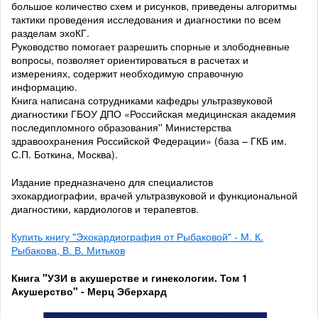
большое количество схем и рисунков, приведены алгоритмы
тактики проведения исследования и диагностики по всем
разделам эхоКГ.
Руководство помогает разрешить спорные и злободневные
вопросы, позволяет ориентироваться в расчетах и
измерениях, содержит необходимую справочную
информацию.
Книга написана сотрудниками кафедры ультразвуковой
диагностики ГБОУ ДПО «Российская медицинская академия
последипломного образования'' Министерства
здравоохранения Российской Федерации» (база – ГКБ им.
С.П. Боткина, Москва).
Издание предназначено для специалистов
эхокардиографии, врачей ультразвуковой и функциональной
диагностики, кардиологов и терапевтов.
Купить книгу "Эхокардиография от Рыбаковой" - М. К.
Рыбакова, В. В. Митьков
Книга "УЗИ в акушерстве и гинекологии. Том 1
Акушерство" - Мерц Эберхард