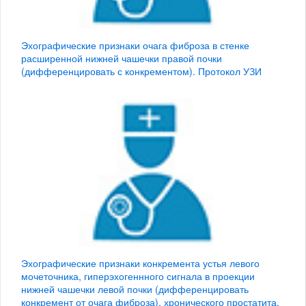
Эхографические признаки очага фиброза в стенке
расширенной нижней чашечки правой почки
(дифференцировать с конкрементом). Протокол УЗИ
Эхографические признаки конкремента устья левого
мочеточника, гиперэхогеннного сигнала в проекции
нижней чашечки левой почки (дифференцировать
конкремент от очага фиброза), хронического простатита.