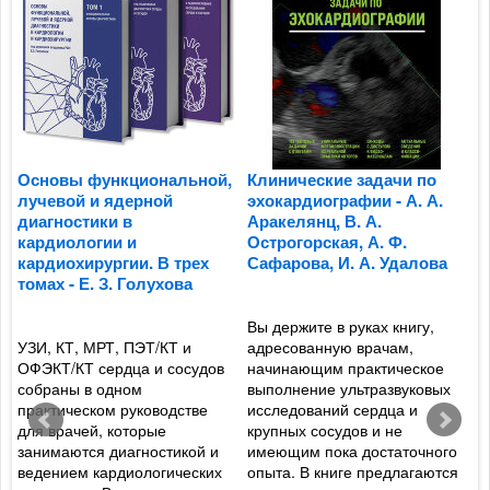
Основы функциональной,
Клинические задачи по
П
лучевой и ядерной
эхокардиографии - А. А.
к
диагностики в
Аракелянц, В. А.
п
кардиологии и
Острогорская, А. Ф.
м
кардиохирургии. В трех
Сафарова, И. А. Удалова
о
томах - Е. З. Голухова
ж
Ф
Вы держите в руках книгу,
УЗИ, КТ, МРТ, ПЭТ/КТ и
адресованную врачам,
и
ОФЭКТ/КТ сердца и сосудов
начинающим практическое
Р
собраны в одном
выполнение ультразвуковых
а
практическом руководстве
исследований сердца и
а
для врачей, которые
крупных сосудов и не
ф
занимаются диагностикой и
имеющим пока достаточного
р
ведением кардиологических
опыта. В книге предлагаются
т