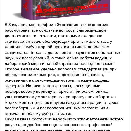
В 3 издании монографии «Эхография в гинекологии»
рассмотрены все основные вопросы ультразвуковой
диагностики в гинекологии, с которыми ежедневно
сталкивается врач, обследующий органы малого таза у
женщин в амбулаторной практике и гинекологическом
стационаре. Внесены дополнения результатов собственных
научных исследований, а также опыта работы ведущих
лабораторий мира и нашей страны за последнее время.
Особое внимание уделено вопросам стандартизации при
обследовании миометрия, эндометрия и яичников,
основанных на рекомендациях групп международных
экспертов. Написаны новые главы, посвященные
послеродовому периоду в норме и при осложнениях,
ультразвуковому мониторингу при проведении аборта как
медикаментозного, так и путем вакуум-аспирации, а также
послеабортным и послеоперационным осложнениям,
включая проблему рубца на матке.
Каждая глава состоит из небольшого этио-патогенетического
раздела, подробно освещены вопросы эхографической
диагностики, включая данные цветового картирования,