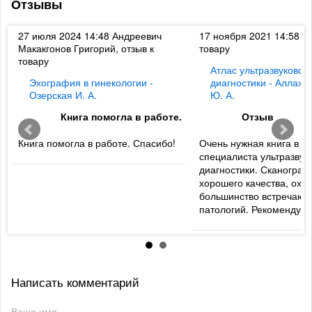
Отзывы
к
27 июля 2024 14:48
Андреевич
17 ноября 2021 14:58
Ди
Макакгонов Григорий, отзыв к
товару
товару
Атлас ультразвуковой
Эхография в гинекологии -
диагностики - Аллахв
Озерская И. А.
Ю. А.
Книга помогла в работе.
Отзыв
Книга помогла в работе. Спасибо!
Очень нужная книга в б
специалиста ультразвук
диагностики. Сканогра
хорошего качества, охв
большинство встречаю
патологий. Рекомендую
Написать комментарий
Ваше имя