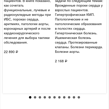
пациентов. В книге показано,
задачи по следующим темам:
о
как сочетать
Врожденные пороки сердца у
ж
функциональные, лучевые и
взрослых пациентов.
п
радионуклидные методы при
Гипертрофическая КМП.
ц
ИБС, пороках сердца,
Патологические и не
и
аритмиях, патологии аорты,
патологические образования
п
коронарных артерий и после
в полостях сердца.
в
кардиохирургического
Гипертоническая болезнь.
п
лечения для выбора тактики
Ишемическая болезнь
ж
обследования.
сердца. Протезированные
у
клапаны. Болезни перикарда.
р
Болезни аорты.
в
22 890
Р
б
о
2 168
Р
ж
м
к
т
с
3