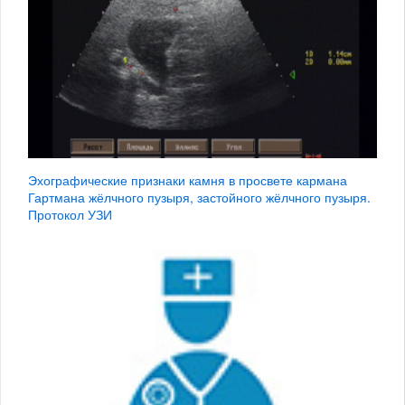
Эхографические признаки камня в просвете кармана
Гартмана жёлчного пузыря, застойного жёлчного пузыря.
Протокол УЗИ