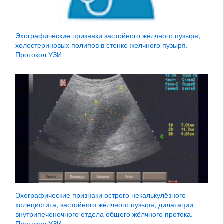
Эхографические признаки застойного жёлчного пузыря,
холестериновых полипов в стенке желчного пузыря.
Протокол УЗИ
Эхографические признаки острого некалькулёзного
холецистита, застойного жёлчного пузыря, дилатации
внутрипеченочного отдела общего жёлчного протока.
Протокол УЗИ