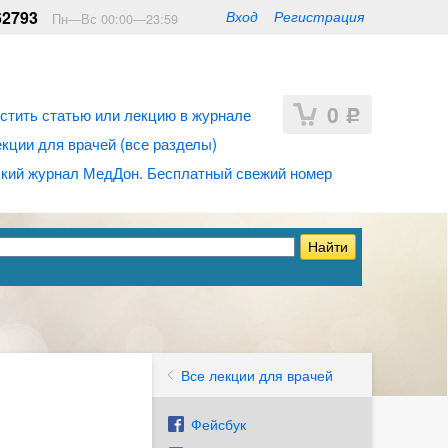
62793
Вход
Регистрация
Пн—Вс 00:00—23:59
0
стить статью или лекцию в журнале
Р
ции для врачей (все разделы)
кий журнал МедДон. Бесплатный свежий номер
Все лекции для врачей
Фейсбук