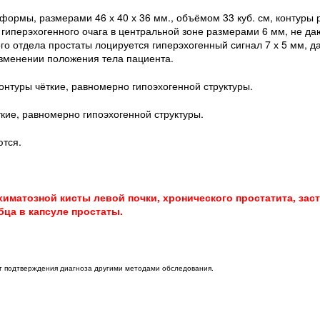
ормы, размерами 46 х 40 х 36 мм., объёмом 33 куб. см, контуры р
т гиперэхогенного очага в центральной зоне размерами 6 мм, не д
ого отдела простаты лоцируется гиперэхогенный сигнал 7 х 5 мм, 
зменении положения тела пациента.
онтуры чёткие, равномерно гипоэхогенной структуры.
кие, равномерно гипоэхогенной структуры.
тся.
иматозной кисты левой почки, хронического простатита, зас
ца в капсуле простаты.
ет подтверждения диагноза другими методами обследования.