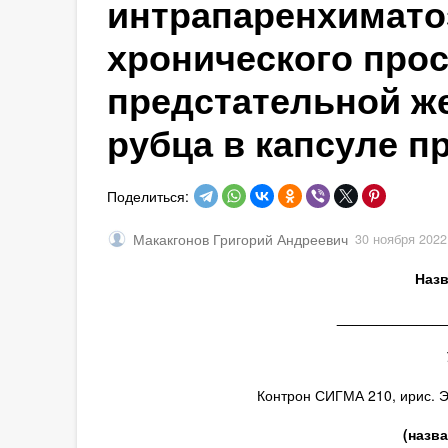
интрапаренхимато
хронического прос
предстательной ж
рубца в капсуле п
Поделиться:
Макакгонов Григорий Андреевич
30 ноября 2022
Назв
_____________
Контрон СИГМА 210, ирис. Э
(назв