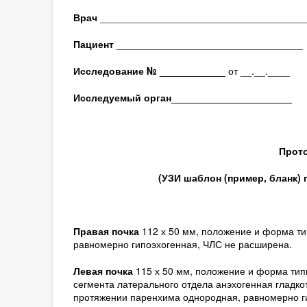
Врач
_____________________________________
Пациент
__________________________________
Исследование № ____________
от __.__.____
Исследуемый орган
______________________
Прото
(
УЗИ шаблон (пример, бланк)
Правая почка
112 х 50 мм, положение и форма ти
равномерно гипоэхогенная, ЧЛС не расширена.
Левая почка
115 х 50 мм, положение и форма тип
сегмента латерального отдела анэхогенная гладк
протяжении паренхима однородная, равномерно г