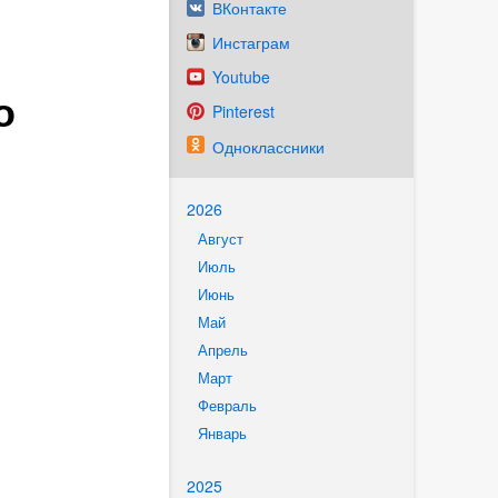
ВКонтакте
Инстаграм
Youtube
о
Pinterest
Одноклассники
2026
Август
Июль
Июнь
Май
Апрель
Март
Февраль
Январь
2025