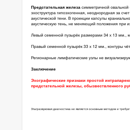
Предстательная железа
симметричной овальной ф
эхоструктура гипоэхогенная, неоднородная за сче
акустической тени. В проекции капсулы краниальн
акустическую тень, не меняющий положения при и
Левый семенной пузырёк размерами 34 х 13 мм., к
Правый семенной пузырёк 33 х 12 мм., контуры чёт
Регионарные лимфатические узлы не визуализирую
Заключение
Эхографические признаки простой интрапаренх
предстательной железы, обызвествленного руб
Ультразвуковая диагностика не является основным методом и требу