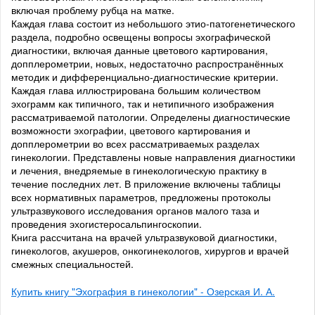
включая проблему рубца на матке.
Каждая глава состоит из небольшого этио-патогенетического
раздела, подробно освещены вопросы эхографической
диагностики, включая данные цветового картирования,
допплерометрии, новых, недостаточно распространённых
методик и дифференциально-диагностические критерии.
Каждая глава иллюстрирована большим количеством
эхограмм как типичного, так и нетипичного изображения
рассматриваемой патологии. Определены диагностические
возможности эхографии, цветового картирования и
допплерометрии во всех рассматриваемых разделах
гинекологии. Представлены новые направления диагностики
и лечения, внедряемые в гинекологическую практику в
течение последних лет. В приложение включены таблицы
всех нормативных параметров, предложены протоколы
ультразвукового исследования органов малого таза и
проведения эхогистеросальпингоскопии.
Книга рассчитана на врачей ультразвуковой диагностики,
гинекологов, акушеров, онкогинекологов, хирургов и врачей
смежных специальностей.
Купить книгу "Эхография в гинекологии" - Озерская И. А.