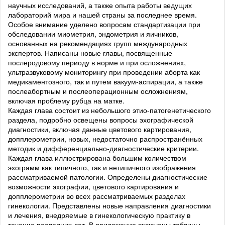
научных исследований, а также опыта работы ведущих
лабораторий мира и нашей страны за последнее время.
Особое внимание уделено вопросам стандартизации при
обследовании миометрия, эндометрия и яичников,
основанных на рекомендациях групп международных
экспертов. Написаны новые главы, посвященные
послеродовому периоду в норме и при осложнениях,
ультразвуковому мониторингу при проведении аборта как
медикаментозного, так и путем вакуум-аспирации, а также
послеабортным и послеоперационным осложнениям,
включая проблему рубца на матке.
Каждая глава состоит из небольшого этио-патогенетического
раздела, подробно освещены вопросы эхографической
диагностики, включая данные цветового картирования,
допплерометрии, новых, недостаточно распространённых
методик и дифференциально-диагностические критерии.
Каждая глава иллюстрирована большим количеством
эхограмм как типичного, так и нетипичного изображения
рассматриваемой патологии. Определены диагностические
возможности эхографии, цветового картирования и
допплерометрии во всех рассматриваемых разделах
гинекологии. Представлены новые направления диагностики
и лечения, внедряемые в гинекологическую практику в
течение последних лет. В приложение включены таблицы