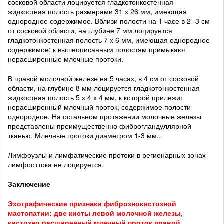
сосковой области лоцируется гладкотонкостенная
жидкостная полость размерами 31 х 26 мм, имеющая
однородное содержимое. Вблизи полости на 1 часе в 2 -3 см
от сосковой области, на глубине 7 мм лоцируется
гладкотонкостенная полость 7 х 6 мм, имеющая однородное
содержимое; к вышеописанным полостям примыкают
нерасширенные млечные протоки.
В правой молочной железе на 5 часах, в 4 см от сосковой
области, на глубине 8 мм лоцируется гладкотонкостенная
жидкостная полость 5 х 4 х 4 мм, к которой прилежит
нерасширенный млечный проток, содержимое полости
однородное. На остальном протяжении молочные железы
представлены преимущественно фиброгландуллярной
тканью. Млечные протоки диаметром 1-3 мм..
Лимфоузлы и лимфатические протоки в регионарных зонах
лимфооттока не лоцируется.
Заключение
Эхографические признаки фибрознокистозной
мастопатии: две кисты левой молочной железы,
кистозно расширенный млечный проток правой