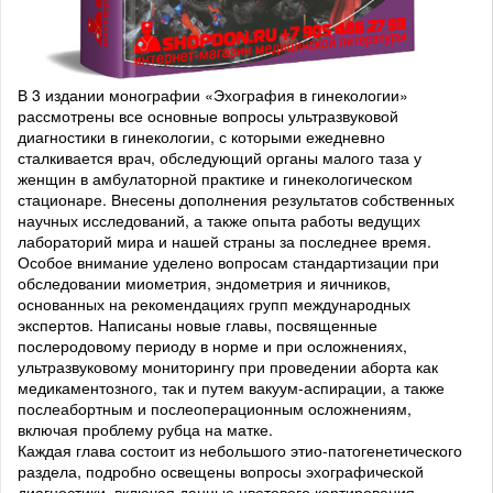
В 3 издании монографии «Эхография в гинекологии»
рассмотрены все основные вопросы ультразвуковой
диагностики в гинекологии, с которыми ежедневно
сталкивается врач, обследующий органы малого таза у
женщин в амбулаторной практике и гинекологическом
стационаре. Внесены дополнения результатов собственных
научных исследований, а также опыта работы ведущих
лабораторий мира и нашей страны за последнее время.
Особое внимание уделено вопросам стандартизации при
обследовании миометрия, эндометрия и яичников,
основанных на рекомендациях групп международных
экспертов. Написаны новые главы, посвященные
послеродовому периоду в норме и при осложнениях,
ультразвуковому мониторингу при проведении аборта как
медикаментозного, так и путем вакуум-аспирации, а также
послеабортным и послеоперационным осложнениям,
включая проблему рубца на матке.
Каждая глава состоит из небольшого этио-патогенетического
раздела, подробно освещены вопросы эхографической
диагностики, включая данные цветового картирования,