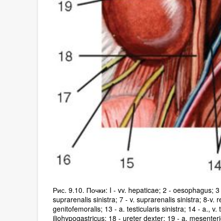
Рис. 9.10. Почки: I - vv. hepaticae; 2 - oesophagus; 3 - a
suprarenalis sinistra; 7 - v. suprarenalis sinistra; 8-v. ren
genitofemoralis; 13 - a. testicularis sinistra; 14 - a., v. 
iliohypogastricus; 18 - ureter dexter; 19 - a. mesenteric