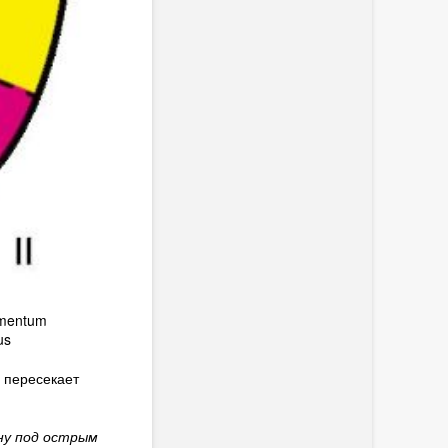
gmentum
us
 пересекает
ну под острым