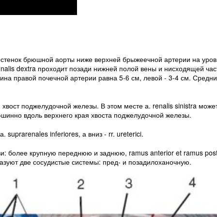
х стенок брюшной аорты ниже верхней брыжеечной артерии на уровн
renalis dextra проходит позади нижней полой вены и нисходящей час
ина правой почечной артерии равна 5-6 см, левой - 3-4 см. Средн
вост поджелудочной железы. В этом месте а. renalis sinistra може
юшинно вдоль верхнего края хвоста поджелудочной железы.
prarenales inferiores, а вниз - rr. ureterici.
ви: более крупную переднюю и заднюю, ramus anterior et ramus poste
разуют две сосудистые системы: пред- и позадилоханочную.