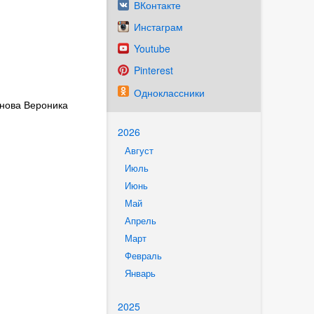
ВКонтакте
Инстаграм
Youtube
Pinterest
Одноклассники
онова Вероника
2026
Август
Июль
Июнь
Май
Апрель
Март
Февраль
Январь
2025