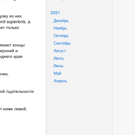
2021
ому из них
Декабрь
ti superioris, a.
ет только
Ноябрь
Октябрь
Сентябрь
имают концы
верхний и
Август
еднего края
Июль
Июнь
Май
чек.
Апрель
бой тщательности
т ниже левой.