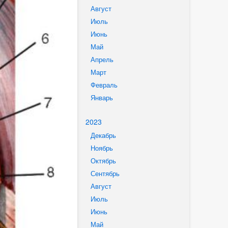
Август
Июль
Июнь
Май
Апрель
Март
Февраль
Январь
2023
Декабрь
Ноябрь
Октябрь
Сентябрь
Август
Июль
Июнь
Май