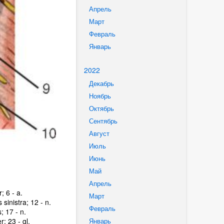
Апрель
Март
Февраль
Январь
2022
Декабрь
Ноябрь
Октябрь
Сентябрь
Август
Июль
Июнь
Май
Апрель
; 6 - a.
Март
s sinistra; 12 - n.
Февраль
s; 17 - n.
; 23 - gl.
Январь