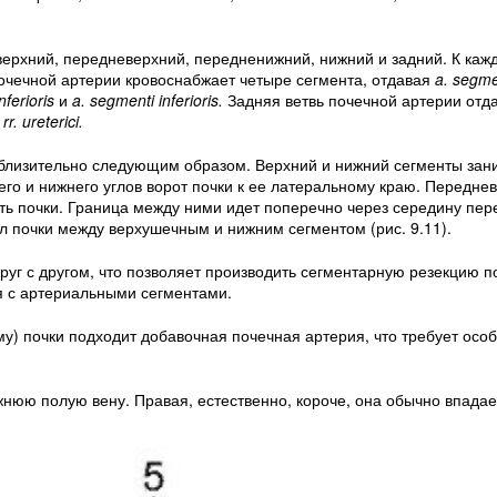
верхний, передневерхний, передненижний, нижний и задний. К кажд
очечной артерии кровоснабжает четыре сегмента, отдавая
a. segmen
nferioris
и
a. segmenti
inferioris.
Задняя ветвь почечной артерии отда
и
rr. ureterici.
иблизительно следующим образом. Верхний и нижний сегменты зан
его и нижнего углов ворот почки к ее латеральному краю. Передне
 почки. Граница между ними идет поперечно через середину пер
ел почки между верхушечным и нижним сегментом (рис. 9.11).
уг с другом, что позволяет производить сегментарную резекцию по
я с артериальными сегментами.
му) почки подходит добавочная почечная артерия, что требует осо
жнюю полую вену. Правая, естественно, короче, она обычно впадае