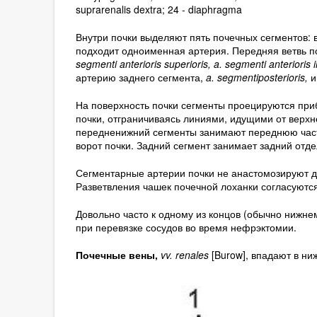
suprarenalis dextra; 24 - diaphragma
Внутри почки выделяют пять почечных сегментов: 
подходит одноименная артерия. Передняя ветвь п
segmenti anterioris superioris, a. segmenti anterioris i
артерию заднего сегмента,
a. segmentiposterioris,
На поверхность почки сегменты проецируются пр
почки, отграничиваясь линиями, идущими от верхн
передненижний сегменты занимают переднюю часть
ворот почки. Задний сегмент занимает задний отд
Сегментарные артерии почки не анастомозируют др
Разветвления чашек почечной лоханки согласуютс
Довольно часто к одному из концов (обычно нижне
при перевязке сосудов во время нефрэктомии.
Почечные вены,
vv. renales
[Burow], впадают в ни