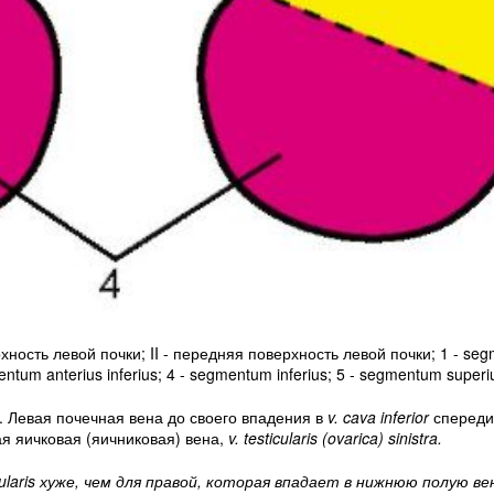
рхность левой почки; II - передняя поверхность левой почки; 1 - se
entum anterius inferius; 4 - segmentum inferius; 5 - segmentum superi
. Левая почечная вена до своего впадения в
v. cava inferior
спереди
ая яичковая (яичниковая) вена,
v. testicularis (ovarica) sinistra.
ularis хуже, чем
для правой, которая впадает в нижнюю полую ве