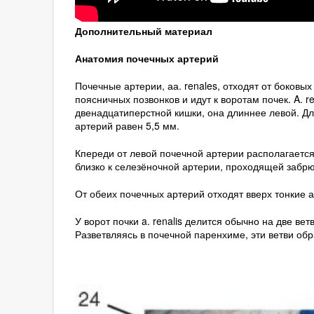
Дополнительный материал
Анатомия почечных артерий
Почечные артерии, аа. renales, отходят от боковы
поясничных позвонков и идут к воротам почек. A. 
двенадцатиперстной кишки, она длиннее левой. Дл
артерий равен 5,5 мм.
Кпереди от левой почечной артерии располагается х
близко к селезёночной артерии, проходящей забр
От обеих почечных артерий отходят вверх тонкие аа. su
У ворот почки a. renalis делится обычно на две вет
Разветвляясь в почечной паренхиме, эти ветви об