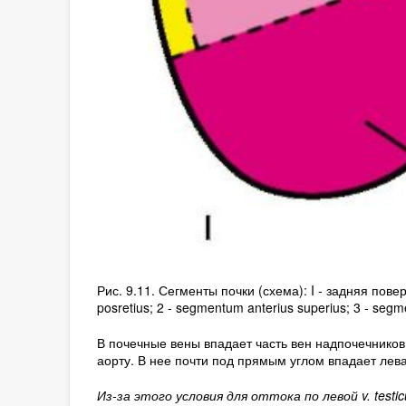
Рис. 9.11. Сегменты почки (схема): I - задняя пове
posretius; 2 - segmentum anterius superius; 3 - segm
В почечные вены впадает часть вен надпочечников
аорту. В нее почти под прямым углом впадает лев
Из-за этого условия для оттока по левой v. testic