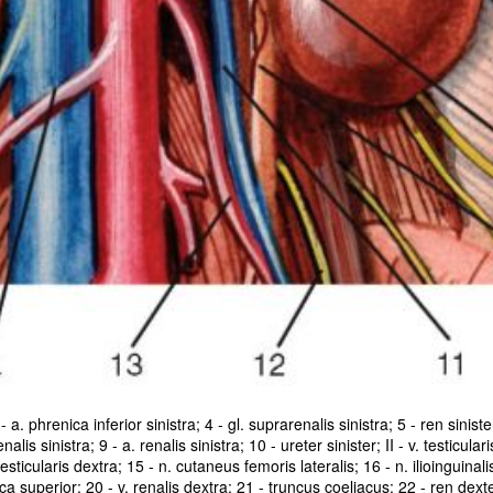
. phrenica inferior sinistra; 4 - gl. suprarenalis sinistra; 5 - ren sinister
alis sinistra; 9 - a. renalis sinistra; 10 - ureter sinister; II - v. testiculari
testicularis dextra; 15 - n. cutaneus femoris lateralis; 16 - n. ilioinguinali
a superior; 20 - v. renalis dextra; 21 - truncus coeliacus; 22 - ren dexter