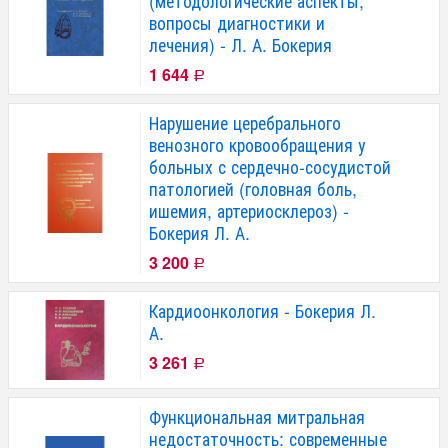
(методологические аспекты,
вопросы диагностики и
лечения) - Л. А. Бокерия
1 644
Р
Нарушение церебрального
венозного кровообращения у
больных с сердечно-сосудистой
патологией (головная боль,
ишемия, артериосклероз) -
Бокерия Л. А.
3 200
Р
Кардиоонкология - Бокерия Л.
А.
3 261
Р
Функциональная митральная
недостаточность: современные