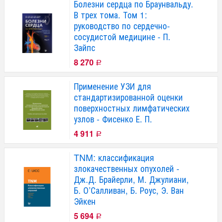
Болезни сердца по Браунвальду.
В трех тома. Том 1:
руководство по сердечно-
сосудистой медицине - П.
Зайпс
8 270
Р
Применение УЗИ для
стандартизированной оценки
поверхностных лимфатических
узлов - Фисенко Е. П.
4 911
Р
TNM: классификация
злокачественных опухолей -
Дж.Д. Брайерли, М. Джулиани,
Б. О’Салливан, Б. Роус, Э. Ван
Эйкен
5 694
Р