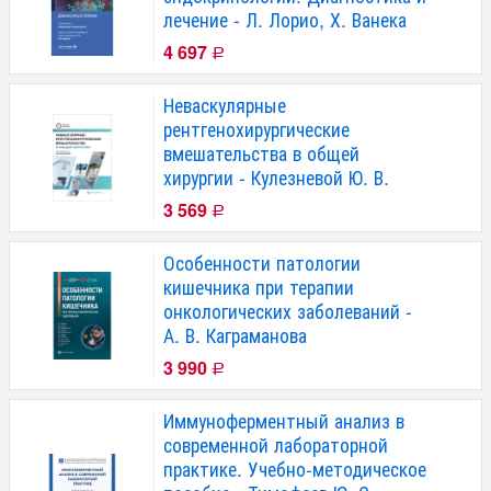
лечение - Л. Лорио, Х. Ванека
4 697
Р
Неваскулярные
рентгенохирургические
вмешательства в общей
хирургии - Кулезневой Ю. В.
3 569
Р
Особенности патологии
кишечника при терапии
онкологических заболеваний -
А. В. Каграманова
3 990
Р
Иммуноферментный анализ в
современной лабораторной
практике. Учебно-методическое