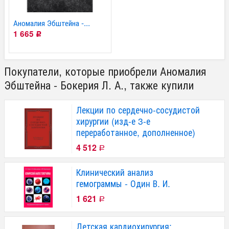
Аномалия Эбштейна -...
1 665
Р
Покупатели, которые приобрели Аномалия
Эбштейна - Бокерия Л. А., также купили
Лекции по сердечно-сосудистой
хирургии (изд-е 3-е
переработанное, дополненное)
4 512
Р
Клинический анализ
гемограммы - Один В. И.
1 621
Р
Детская кардиохирургия: