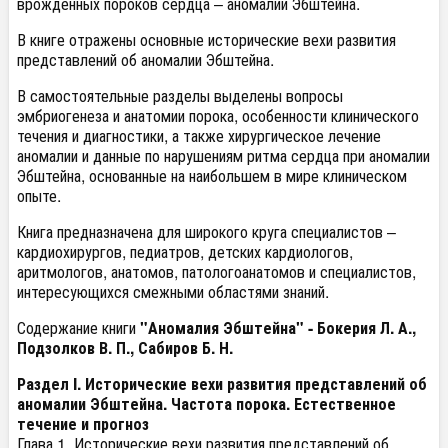
врожденных пороков сердца – аномалии Эбштейна.
В книге отражены основные исторические вехи развития
представлений об аномалии Эбштейна.
В самостоятельные разделы выделены вопросы
эмбриогенеза и анатомии порока, особенности клинического
течения и диагностики, а также хирургическое лечение
аномалии и данные по нарушениям ритма сердца при аномалии
Эбштейна, основанные на наибольшем в мире клиническом
опыте.
Книга предназначена для широкого круга специалистов –
кардиохирургов, педиатров, детских кардиологов,
аритмологов, анатомов, патологоанатомов и специалистов,
интересующихся смежными областями знаний.
Содержание книги
"Аномалия Эбштейна" -
Бокерия Л. А.,
Подзолков В. П., Сабиров Б. Н.
Раздел I. Исторические вехи развития представлений об
аномалии Эбштейна. Частота порока. Естественное
течение и прогноз
Глава 1. Исторические вехи развития представлений об