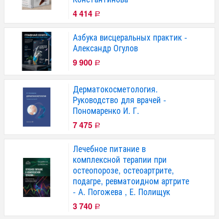
4 414
Р
Азбука висцеральных практик -
Александр Огулов
9 900
Р
Дерматокосметология.
Руководство для врачей -
Пономаренко И. Г.
7 475
Р
Лечебное питание в
комплексной терапии при
остеопорозе, остеоартрите,
подагре, ревматоидном артрите
- А. Погожева , Е. Полищук
3 740
Р