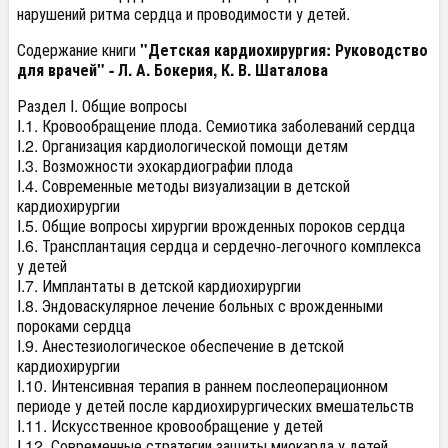
нарушений ритма сердца и проводимости у детей.
Содержание книги
"Детская кардиохирургия: Руководство
для врачей" - Л. А. Бокерия, К. В. Шаталова
Раздел I. Общие вопросы
I.1. Кровообращение плода. Семиотика заболеваний сердца
I.2. Организация кардиологической помощи детям
I.3. Возможности эхокардиографии плода
I.4. Современные методы визуализации в детской
кардиохирургии
I.5. Общие вопросы хирургии врожденных пороков сердца
I.6. Трансплантация сердца и сердечно-легочного комплекса
у детей
I.7. Имплантаты в детской кардиохирургии
I.8. Эндоваскулярное лечение больных с врожденными
пороками сердца
I.9. Анестезиологическое обеспечение в детской
кардиохирургии
I.10. Интенсивная терапия в раннем послеоперационном
периоде у детей после кардиохирургических вмешательств
I.11. Искусственное кровообращение у детей
I.12. Современные стратегии защиты миокарда у детей