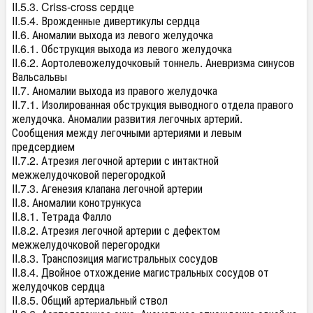
II.5.3. Criss-cross сердце
II.5.4. Врожденные дивертикулы сердца
II.6. Аномалии выхода из левого желудочка
II.6.1. Обструкция выхода из левого желудочка
II.6.2. Аортолевожелудочковый тоннель. Аневризма синусов
Вальсальвы
II.7. Аномалии выхода из правого желудочка
II.7.1. Изолированная обструкция выводного отдела правого
желудочка. Аномалии развития легочных артерий.
Сообщения между легочными артериями и левым
предсердием
II.7.2. Атрезия легочной артерии с интактной
межжелудочковой перегородкой
II.7.3. Агенезия клапана легочной артерии
II.8. Аномалии конотрункуса
II.8.1. Тетрада Фалло
II.8.2. Атрезия легочной артерии с дефектом
межжелудочковой перегородки
II.8.3. Транспозиция магистральных сосудов
II.8.4. Двойное отхождение магистральных сосудов от
желудочков сердца
II.8.5. Общий артериальный ствол