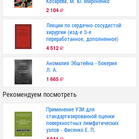
Косарева, М. Ю. Мироненко
2 104
Р
Лекции по сердечно-сосудистой
хирургии (изд-е 3-е
переработанное, дополненное)
4 512
Р
Аномалия Эбштейна - Бокерия
Л. А.
1 665
Р
Рекомендуем посмотреть
Применение УЗИ для
стандартизированной оценки
поверхностных лимфатических
узлов - Фисенко Е. П.
4 911