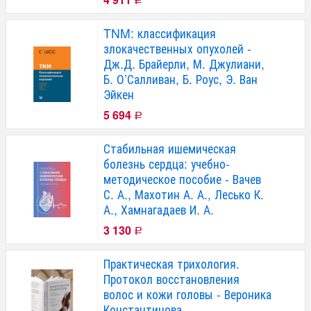
Р
TNM: классификация
злокачественных опухолей -
Дж.Д. Брайерли, М. Джулиани,
Б. О’Салливан, Б. Роус, Э. Ван
Эйкен
5 694
Р
Стабильная ишемическая
болезнь сердца: учебно-
методическое пособие - Вачев
С. А., Махотин А. А., Лесько К.
А., Хамнагадаев И. А.
3 130
Р
Практическая трихология.
Протокол восстановления
волос и кожи головы - Вероника
Константинова