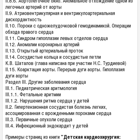
II.8.6. Аортолегочное окно. Аномальное отхождение одной из
легочных артерий от аорты
II.9. Атриовентрикулярная и вентрикулоартериальная
дискордантность
II.10. Пороки с одножелудочковой гемодинамикой. Операции
обхода правого сердца
II.11. Синдром гипоплазии левых отделов сердца
II.12. Аномалии коронарных артерий
II.13. Открытый артериальный проток
II.14. Сосудистые кольца и сосудистые петли
К.В. Шаталов (глава написана при участии Н.С. Турдиевой)
II.15. Коарктация аорты. Перерыв дуги аорты. Гипоплазия
дуги аорты
Раздел III. Другие заболевания сердца
III.1. Педиатрическая аритмология
III.1.1. Фетальные аритмии
III.1.2. Нарушения ритма сердца у детей
II.2. Гипертензионная сосудистая болезнь легких,
ассоциированная с врожденными пороками сердца
III.3. Первичные опухоли сердца
III.4. Инфекционный эндокардит у детей
Примеры страниц из книги
"Детская кардиохирургия: