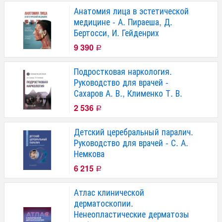
Анатомия лица в эстетической
медицине - А. Пираеша, Д.
Бертосси, И. Гейденрих
9 390
Р
Подростковая наркология.
Руководство для врачей -
Сахаров А. В., Клименко Т. В.
2 536
Р
Детский церебральный паралич.
Руководство для врачей - С. А.
Немкова
6 215
Р
Атлас клинической
дерматоскопии.
Ненеопластические дерматозы