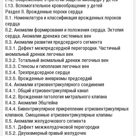
I.13. Вспомогательное кровообращение у детей
Раздел II. Врожденные пороки сердца
II.1. Номенклатура и классификация врожденных пороков
сердца
II.2. Аномалии формирования и положения сердца. Эктопия
сердца. Аномалии дренажа системных вен
II.3. Аномалии развития предсердного сегмента
II.3.1. Дефект межпредсердной перегородки. Частичный
аномальный дренаж легочных вен
II.3.2. Тотальный аномальный дренаж легочных вен
II.3.3. Стенозы и гипоплазия легочных вен
II.3.4. Трехпредсердное сердце
II.3.5. Врожденные аневризмы предсердий
II.4. Аномалии атриовентрикулярного соединения
II.4.1. Общий атриовентрикулярный канал
II.4.2. Врожденная патология митрального клапана
II.4.3. Аномалия Эбштейна
II.4.4. Бивентрикулярное прикрепление атриовентрикулярных
клапанов. Смещенные атриовентрикулярные клапаны
II.5. Аномалии желудочкового сегмента
II.5.1. Дефект межжелудочковой перегородки
II.5.2. Двухкамерный правый желудочек