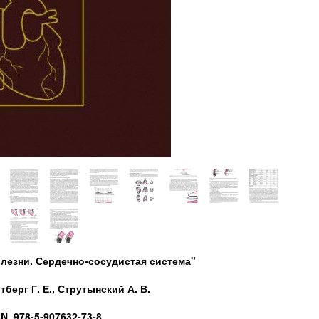
олезни. Сердечно-сосудистая система"
берг Г. Е., Струтынский А. В.
N 978-5-907632-73-8