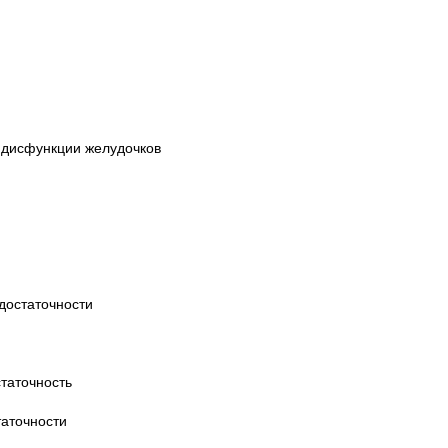
й дисфункции желудочков
и
достаточности
статочность
таточности