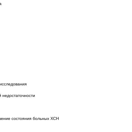
а
 исследования
й недостаточности
шение состояния больных ХСН