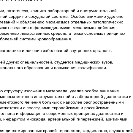
ии, патогенеза, клинико-лабораторной и инструментальной
ний сердечно-сосудистой системы. Особое внимание уделено
леваний и объяснению механизмов отдельных патологических
мают сведения о фармакодинамике, механизмах действия,
временных лекарственных средств, а также основных принципах
 болезней системы кровообращения.
иагностики и лечения заболеваний внутренних органов».
ей других специальностей, студентов медицинских вузов,
ионального образования и повышения квалификации.
ю структуру изложения материала, уделив особое внимание
менных методов инструментальной и лабораторной диагностики и
аментозного лечения больных с наиболее распространенными
оответствии с последними европейскими и российскими
олнена информация о современных принципах диагностики и
, инфарктом миокарда, артериальной гипертензией, аритмиями.
для дипломированных врачей-терапевтов, кардиологов, слушателей