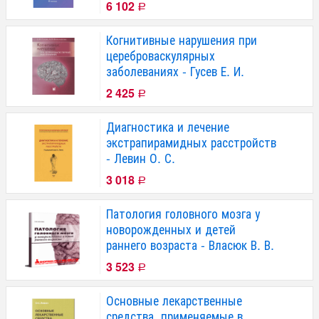
6 102
Р
Когнитивные нарушения при
цереброваскулярных
заболеваниях - Гусев Е. И.
2 425
Р
Диагностика и лечение
экстрапирамидных расстройств
- Левин О. С.
3 018
Р
Патология головного мозга у
новорожденных и детей
раннего возраста - Власюк В. В.
3 523
Р
Основные лекарственные
средства, применяемые в