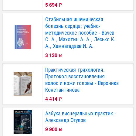
5 694
Р
Стабильная ишемическая
болезнь сердца: учебно-
методическое пособие - Вачев
С. А., Махотин А. А., Лесько К.
А., Хамнагадаев И. А.
3 130
Р
Практическая трихология.
Протокол восстановления
волос и кожи головы - Вероника
Константинова
4 414
Р
Азбука висцеральных практик -
Александр Огулов
9 900
Р