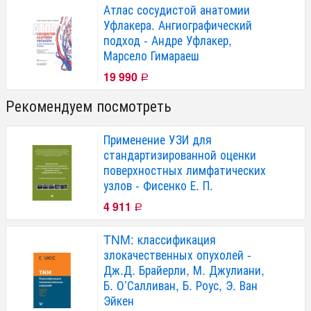
Атлас сосудистой анатомии
Уфлакера. Ангиографический
подход - Андре Уфлакер,
Марсело Гимараеш
19 990
Р
Рекомендуем посмотреть
Применение УЗИ для
стандартизированной оценки
поверхностных лимфатических
узлов - Фисенко Е. П.
4 911
Р
TNM: классификация
злокачественных опухолей -
Дж.Д. Брайерли, М. Джулиани,
Б. О’Салливан, Б. Роус, Э. Ван
Эйкен