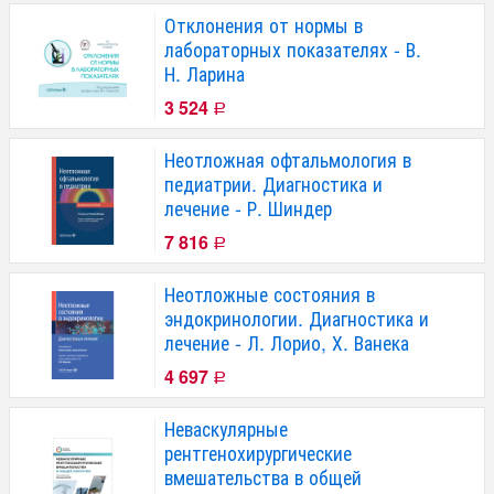
Отклонения от нормы в
лабораторных показателях - В.
Н. Ларина
3 524
Р
Неотложная офтальмология в
педиатрии. Диагностика и
лечение - Р. Шиндер
7 816
Р
Неотложные состояния в
эндокринологии. Диагностика и
лечение - Л. Лорио, Х. Ванека
4 697
Р
Неваскулярные
рентгенохирургические
вмешательства в общей