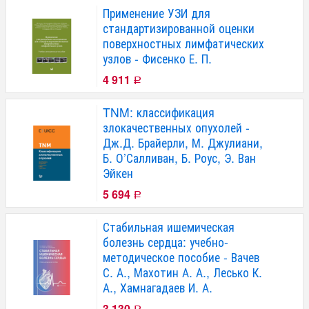
Применение УЗИ для
стандартизированной оценки
поверхностных лимфатических
узлов - Фисенко Е. П.
4 911
Р
TNM: классификация
злокачественных опухолей -
Дж.Д. Брайерли, М. Джулиани,
Б. О’Салливан, Б. Роус, Э. Ван
Эйкен
5 694
Р
Стабильная ишемическая
болезнь сердца: учебно-
методическое пособие - Вачев
С. А., Махотин А. А., Лесько К.
А., Хамнагадаев И. А.
3 130