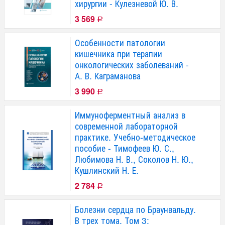
хирургии - Кулезневой Ю. В.
3 569
Р
Особенности патологии
кишечника при терапии
онкологических заболеваний -
А. В. Каграманова
3 990
Р
Иммуноферментный анализ в
современной лабораторной
практике. Учебно-методическое
пособие - Тимофеев Ю. С.,
Любимова Н. В., Соколов Н. Ю.,
Кушлинский Н. Е.
2 784
Р
Болезни сердца по Браунвальду.
В трех тома. Том 3: