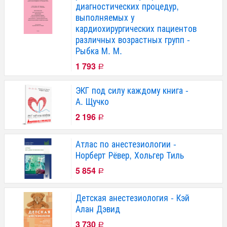
диагностических процедур,
выполняемых у
кардиохирургических пациентов
различных возрастных групп -
Рыбка М. М.
1 793
Р
ЭКГ под силу каждому книга -
А. Щучко
2 196
Р
Атлас по анестезиологии -
Норберт Рёвер, Хольгер Тиль
5 854
Р
Детская анестезиология - Кэй
Алан Дэвид
3 730
Р