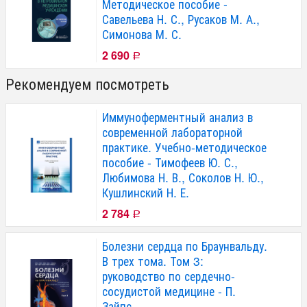
Методическое пособие -
Савельева Н. С., Русаков М. А.,
Симонова М. С.
2 690
Р
Рекомендуем посмотреть
Иммуноферментный анализ в
современной лабораторной
практике. Учебно-методическое
пособие - Тимофеев Ю. С.,
Любимова Н. В., Соколов Н. Ю.,
Кушлинский Н. Е.
2 784
Р
Болезни сердца по Браунвальду.
В трех тома. Том 3:
руководство по сердечно-
сосудистой медицине - П.
Зайпс