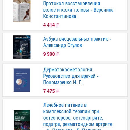
Протокол восстановления
волос и кожи головы - Вероника
Константинова
4 414
Р
Азбука висцеральных практик -
Александр Огулов
9 900
Р
Дерматокосметология.
Руководство для врачей -
Пономаренко И. Г.
7 475
Р
Лечебное питание в
комплексной терапии при
остеопорозе, остеоартрите,
подагре, ревматоидном артрите