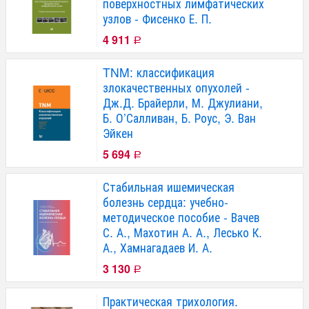
поверхностных лимфатических
узлов - Фисенко Е. П.
4 911
Р
TNM: классификация
злокачественных опухолей -
Дж.Д. Брайерли, М. Джулиани,
Б. О’Салливан, Б. Роус, Э. Ван
Эйкен
5 694
Р
Стабильная ишемическая
болезнь сердца: учебно-
методическое пособие - Вачев
С. А., Махотин А. А., Лесько К.
А., Хамнагадаев И. А.
3 130
Р
Практическая трихология.