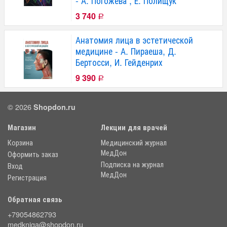
- А. Погожева , Е. Полищук
3 740
Р
Анатомия лица в эстетической
медицине - А. Пираеша, Д.
Бертосси, И. Гейденрих
9 390
Р
© 2026
Shopdon.ru
Магазин
Лекции для врачей
Корзина
Медицинский журнал
МедДон
Оформить заказ
Подписка на журнал
Вход
МедДон
Регистрация
Обратная связь
+79054862793
medkniga@shopdon.ru