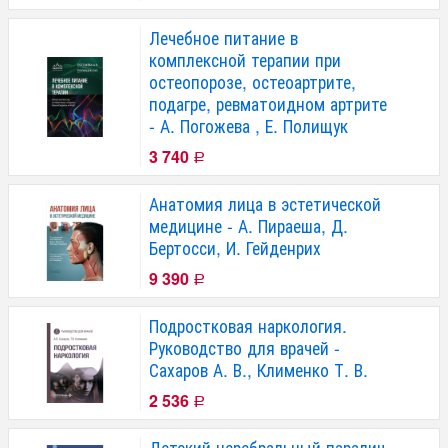
Лечебное питание в
комплексной терапии при
остеопорозе, остеоартрите,
подагре, ревматоидном артрите
- А. Погожева , Е. Полищук
3 740
Р
Анатомия лица в эстетической
медицине - А. Пираеша, Д.
Бертосси, И. Гейденрих
9 390
Р
Подростковая наркология.
Руководство для врачей -
Сахаров А. В., Клименко Т. В.
2 536
Р
Детский церебральный паралич.