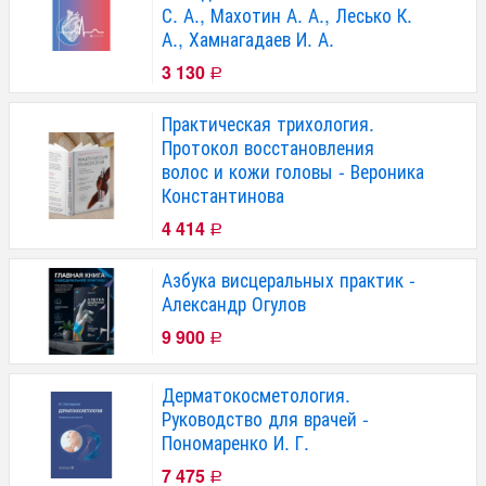
С. А., Махотин А. А., Лесько К.
А., Хамнагадаев И. А.
3 130
Р
Практическая трихология.
Протокол восстановления
волос и кожи головы - Вероника
Константинова
4 414
Р
Азбука висцеральных практик -
Александр Огулов
9 900
Р
Дерматокосметология.
Руководство для врачей -
Пономаренко И. Г.
7 475
Р