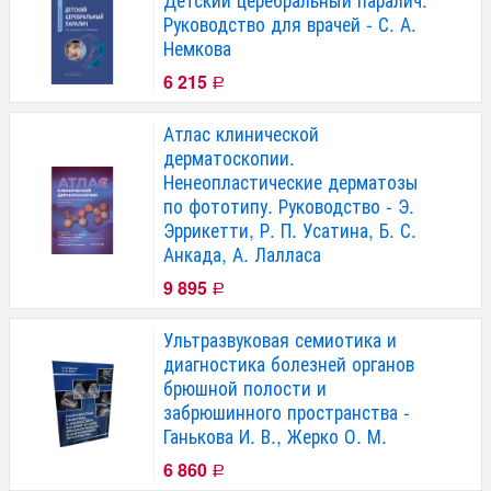
Руководство для врачей - С. А.
Немкова
6 215
Р
Атлас клинической
дерматоскопии.
Ненеопластические дерматозы
по фототипу. Руководство - Э.
Эррикетти, Р. П. Усатина, Б. С.
Анкада, А. Лалласа
9 895
Р
Ультразвуковая семиотика и
диагностика болезней органов
брюшной полости и
забрюшинного пространства -
Ганькова И. В., Жерко О. М.
6 860
Р