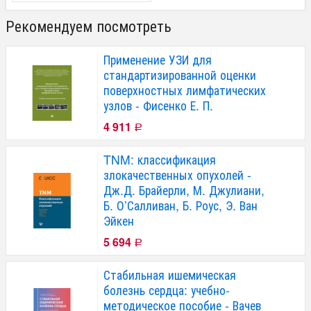
Рекомендуем посмотреть
Применение УЗИ для
стандартизированной оценки
поверхностных лимфатических
узлов - Фисенко Е. П.
4 911
Р
TNM: классификация
злокачественных опухолей -
Дж.Д. Брайерли, М. Джулиани,
Б. О’Салливан, Б. Роус, Э. Ван
Эйкен
5 694
Р
Стабильная ишемическая
болезнь сердца: учебно-
методическое пособие - Вачев