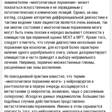
знаменателем «многоочаговые поражения» может
показаться искусственным и не оправданным с
патогенетических и клинических позиций. Однако, на наш
взгляд, создание алгоритма дифференциальной диагностики и
тактики ведения таких пациентов является очень важным, так
как многие состояния с многоочаговым поражением мозга
могут быть очень похожи и нередко вызывают сложности у
клиницистов при первичной оценке МСКТ и МРТ. Кроме того,
следует отметить, что случаи диагностики нескольких зон
поражения при нозологии, для которой более характерно
наличие одного церебрального очага, сильно дезориентируют
клиницистов и часто приводят к выбору неправильного
лечения. Например, первично-множественные глиомы,
расценённые как зоны воспаления.
Из повседневной практики известно, что термин
«многоочаговое поражение мозга» у нейрохирургов и
рентгенологов в первую очередь ассоциируется с
метастазами (у неврологов, возможно, чаще с рассеянным
склерозом). Исходя из данных эпидемиологии, большинство
подобных случаев действительно представлено
метастатическим поражением. Именно в этом скрывается
опасность того, что нейрохирурги, неврологи и рентгенологи