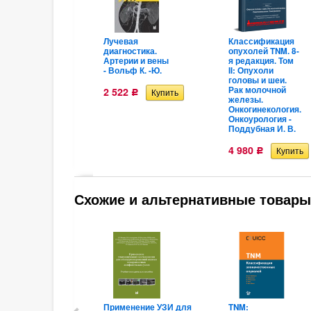
Лучевая
Классификация
диагностика.
опухолей TNM. 8-
Артерии и вены
я редакция. Том
- Вольф К. -Ю.
II: Опухоли
головы и шеи.
Рак молочной
2 522
Р
железы.
Онкогинекология.
Онкоурология -
Поддубная И. В.
4 980
Р
Схожие и альтернативные товары
Применение УЗИ для
TNM: