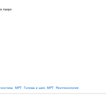
х пазух
гностика
МРТ
Голова и шея. МРТ
Рентгенология