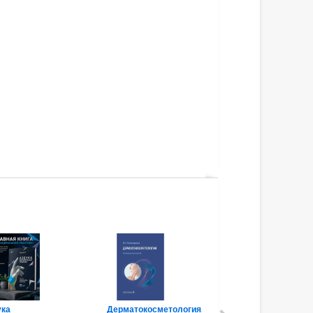
ука
Дерматокосметология.
Лечебное