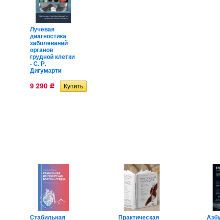
Лучевая
диагностика
заболеваний
органов
грудной клетки
- С. Р.
Дигумарти
9 290
Р
Стабильная
Практическая
Азб