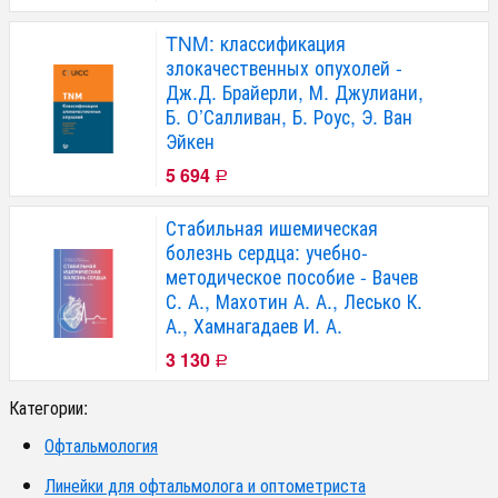
TNM: классификация
злокачественных опухолей -
Дж.Д. Брайерли, М. Джулиани,
Б. О’Салливан, Б. Роус, Э. Ван
Эйкен
5 694
Р
Стабильная ишемическая
болезнь сердца: учебно-
методическое пособие - Вачев
С. А., Махотин А. А., Лесько К.
А., Хамнагадаев И. А.
3 130
Р
Категории:
Офтальмология
Линейки для офтальмолога и оптометриста