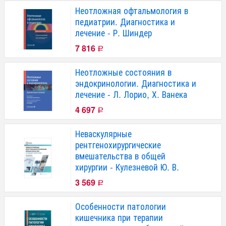
Неотложная офтальмология в
педиатрии. Диагностика и
лечение - Р. Шиндер
7 816
Р
Неотложные состояния в
эндокринологии. Диагностика и
лечение - Л. Лорио, Х. Ванека
4 697
Р
Неваскулярные
рентгенохирургические
вмешательства в общей
хирургии - Кулезневой Ю. В.
3 569
Р
Особенности патологии
кишечника при терапии