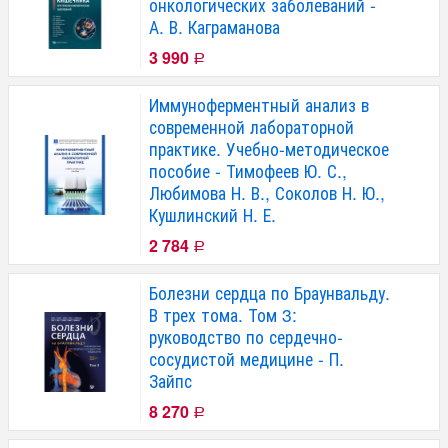
онкологических заболеваний -
А. В. Каграманова
3 990
Р
Иммуноферментный анализ в
современной лабораторной
практике. Учебно-методическое
пособие - Тимофеев Ю. С.,
Любимова Н. В., Соколов Н. Ю.,
Кушлинский Н. Е.
2 784
Р
Болезни сердца по Браунвальду.
В трех тома. Том 3:
руководство по сердечно-
сосудистой медицине - П.
Зайпс
8 270
Р