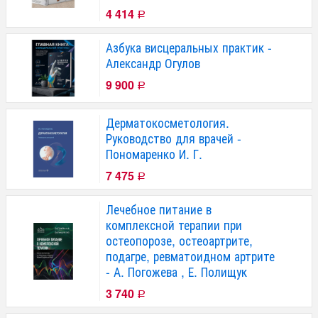
4 414
Р
Азбука висцеральных практик -
Александр Огулов
9 900
Р
Дерматокосметология.
Руководство для врачей -
Пономаренко И. Г.
7 475
Р
Лечебное питание в
комплексной терапии при
остеопорозе, остеоартрите,
подагре, ревматоидном артрите
- А. Погожева , Е. Полищук
3 740
Р