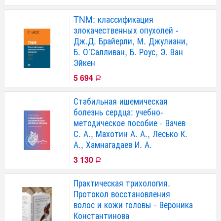
TNM: классификация
злокачественных опухолей -
Дж.Д. Брайерли, М. Джулиани,
Б. О’Салливан, Б. Роус, Э. Ван
Эйкен
5 694
Р
Стабильная ишемическая
болезнь сердца: учебно-
методическое пособие - Вачев
С. А., Махотин А. А., Лесько К.
А., Хамнагадаев И. А.
3 130
Р
Практическая трихология.
Протокол восстановления
волос и кожи головы - Вероника
Константинова