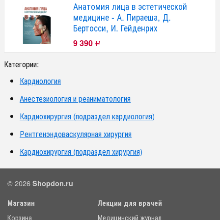
Анатомия лица в эстетической
медицине - А. Пираеша, Д.
Бертосси, И. Гейденрих
9 390
Р
Категории:
Кардиология
Анестезиология и реаниматология
Кардиохирургия (подраздел кардиология)
Рентгенэндоваскулярная хирургия
Кардиохирургия (подраздел хирургия)
© 2026
Shopdon.ru
Магазин
Лекции для врачей
Корзина
Медицинский журнал