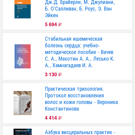
Дж.Д. Брайерли, М. Джулиани,
Б. О’Салливан, Б. Роус, Э. Ван
Эйкен
5 694
Р
Стабильная ишемическая
болезнь сердца: учебно-
методическое пособие - Вачев
С. А., Махотин А. А., Лесько К.
А., Хамнагадаев И. А.
3 130
Р
Практическая трихология.
Протокол восстановления
волос и кожи головы - Вероника
Константинова
4 414
Р
Азбука висцеральных практик -