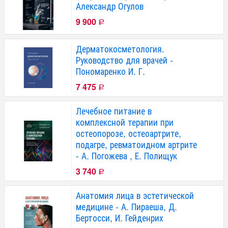
Александр Огулов
9 900
Р
Дерматокосметология.
Руководство для врачей -
Пономаренко И. Г.
7 475
Р
Лечебное питание в
комплексной терапии при
остеопорозе, остеоартрите,
подагре, ревматоидном артрите
- А. Погожева , Е. Полищук
3 740
Р
Анатомия лица в эстетической
медицине - А. Пираеша, Д.
Бертосси, И. Гейденрих