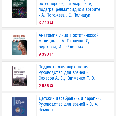
остеопорозе, остеоартрите,
подагре, ревматоидном артрите
- А. Погожева , Е. Полищук
3 740
Р
Анатомия лица в эстетической
медицине - А. Пираеша, Д.
Бертосси, И. Гейденрих
9 390
Р
Подростковая наркология.
Руководство для врачей -
Сахаров А. В., Клименко Т. В.
2 536
Р
Детский церебральный паралич.
Руководство для врачей - С. А.
Немкова