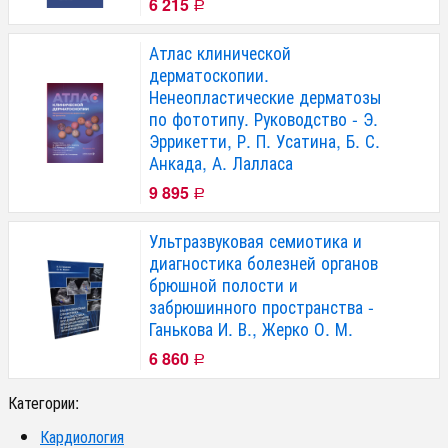
6 215
Р
Атлас клинической
дерматоскопии.
Ненеопластические дерматозы
по фототипу. Руководство - Э.
Эррикетти, Р. П. Усатина, Б. С.
Анкада, А. Лалласа
9 895
Р
Ультразвуковая семиотика и
диагностика болезней органов
брюшной полости и
забрюшинного пространства -
Ганькова И. В., Жерко О. М.
6 860
Р
Категории:
Кардиология