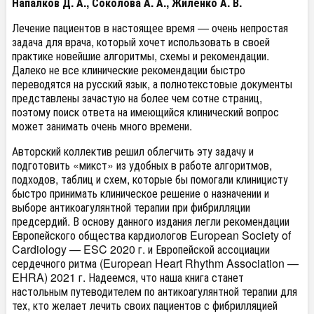
Напалков Д. А., Соколова А. А., Жиленко А. В.
Лечение пациентов в настоящее время — очень непростая
задача для врача, который хочет использовать в своей
практике новейшие алгоритмы, схемы и рекомендации.
Далеко не все клинические рекомендации быстро
переводятся на русский язык, а полнотекстовые документы
представлены зачастую на более чем сотне страниц,
поэтому поиск ответа на имеющийся клинический вопрос
может занимать очень много времени.
Авторский коллектив решил облегчить эту задачу и
подготовить «микст» из удобных в работе алгоритмов,
подходов, таблиц и схем, которые бы помогали клиницисту
быстро принимать клиническое решение о назначении и
выборе антикоагулянтной терапии при фибрилляции
предсердий. В основу данного издания легли рекомендации
Европейского общества кардиологов European Society of
Cardiology — ESC 2020 г. и Европейской ассоциации
сердечного ритма (European Heart Rhythm Association —
EHRA) 2021 г. Надеемся, что наша книга станет
настольным путеводителем по антикоагулянтной терапии для
тех, кто желает лечить своих пациентов с фибрилляцией