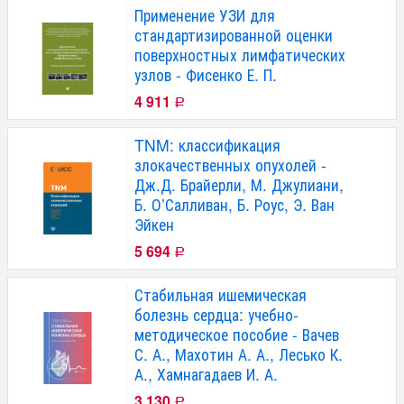
Применение УЗИ для
стандартизированной оценки
поверхностных лимфатических
узлов - Фисенко Е. П.
4 911
Р
TNM: классификация
злокачественных опухолей -
Дж.Д. Брайерли, М. Джулиани,
Б. О’Салливан, Б. Роус, Э. Ван
Эйкен
5 694
Р
Стабильная ишемическая
болезнь сердца: учебно-
методическое пособие - Вачев
С. А., Махотин А. А., Лесько К.
А., Хамнагадаев И. А.
3 130
Р