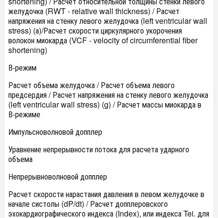
shortening) / Расчет относительной толщины стенки левого
желудочка (RWT - relative wall thickness) / Расчет
напряжения на стенку левого желудочка (left ventricular wall
stress) (а)/Расчет скорости циркулярного укорочения
волокон миокарда (VCF - velocity of circumferential fiber
shortening)
В-режим
Расчет объема желудочка / Расчет объема левого
предсердия / Расчет напряжения на стенку левого желудочка
(left ventricular wall stress) (g) / Расчет массы миокарда в
В-режиме
Импульсноволновой допплер
Уравнение непрерывности потока для расчета ударного
объема
Непрерывноволновой допплер
Расчет скорости нарастания давления в левом желудочке в
начале систолы (dP/dt) / Расчет допплеровского
эхокардиографического индекса (Index), или индекса Tei. для