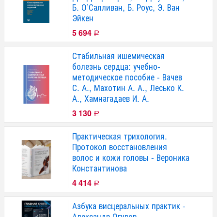
Б. О’Салливан, Б. Роус, Э. Ван
Эйкен
5 694
Р
Стабильная ишемическая
болезнь сердца: учебно-
методическое пособие - Вачев
С. А., Махотин А. А., Лесько К.
А., Хамнагадаев И. А.
3 130
Р
Практическая трихология.
Протокол восстановления
волос и кожи головы - Вероника
Константинова
4 414
Р
Азбука висцеральных практик -
Александр Огулов