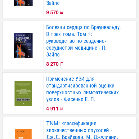
Зайпс
9 570
Р
Болезни сердца по Браунвальду.
В трех тома. Том 1:
руководство по сердечно-
сосудистой медицине - П.
Зайпс
8 270
Р
Применение УЗИ для
стандартизированной оценки
поверхностных лимфатических
узлов - Фисенко Е. П.
4 911
Р
TNM: классификация
злокачественных опухолей -
Дж.Д. Брайерли, М. Джулиани,