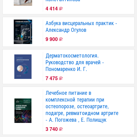
4 414
Р
Азбука висцеральных практик -
Александр Огулов
9 900
Р
Дерматокосметология.
Руководство для врачей -
Пономаренко И. Г.
7 475
Р
Лечебное питание в
комплексной терапии при
остеопорозе, остеоартрите,
подагре, ревматоидном артрите
- А. Погожева , Е. Полищук
3 740
Р