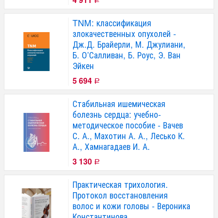
Р
TNM: классификация
злокачественных опухолей -
Дж.Д. Брайерли, М. Джулиани,
Б. О’Салливан, Б. Роус, Э. Ван
Эйкен
5 694
Р
Стабильная ишемическая
болезнь сердца: учебно-
методическое пособие - Вачев
С. А., Махотин А. А., Лесько К.
А., Хамнагадаев И. А.
3 130
Р
Практическая трихология.
Протокол восстановления
волос и кожи головы - Вероника
Константинова