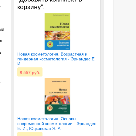
корзину".
.
ми
ан
а
Новая косметология. Возрастная и
гендерная косметология - Эрнандес Е.
И.
8 557 руб.
х
Новая косметология. Основы
современной косметологии - Эрнандес
Е. И., Юцковская Я. А.