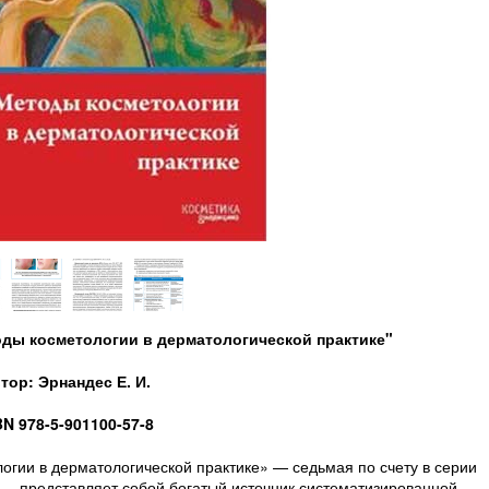
оды косметологии в дерматологической практике"
тор: Эрнандес Е. И.
BN 978-5-901100-57-8
и в дерматологической практике» — седьмая по счету в серии
 — представляет собой богатый источник систематизированной