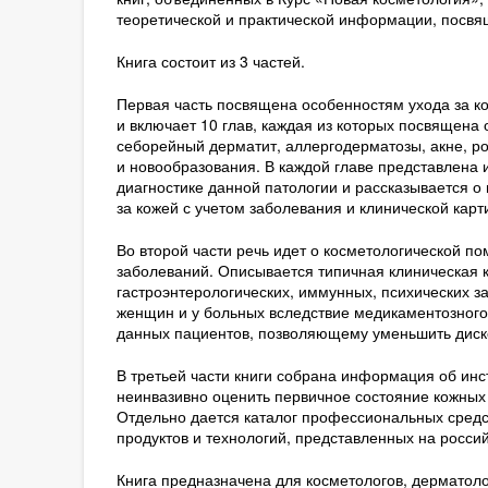
теоретической и практической информации, посв
Книга состоит из 3 частей.
Первая часть посвящена особенностям ухода за к
и включает 10 глав, каждая из которых посвящена
себорейный дерматит, аллергодерматозы, акне, р
и новообразования. В каждой главе представлена
диагностике данной патологии и рассказывается о
за кожей с учетом заболевания и клинической карт
Во второй части речь идет о косметологической
заболеваний. Описывается типичная клиническая 
гастроэнтерологических, иммунных, психических з
женщин и у больных вследствие медикаментозного
данных пациентов, позволяющему уменьшить дис
В третьей части книги собрана информация об ин
неинвазивно оценить первичное состояние кожных 
Отдельно дается каталог профессиональных средст
продуктов и технологий, представленных на росси
Книга предназначена для косметологов, дерматолог