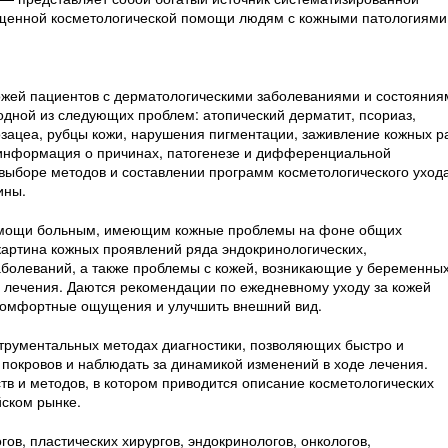
ященной косметологической помощи людям с кожными патологиями
ожей пациентов с дермато­логическими заболеваниями и состояния
 одной из следующих проблем: атопический дерматит, псориаз,
озацеа, рубцы кожи, нарушения пигментации, заживление кожных р
 информация о причинах, патогенезе и дифференциальной
 выборе методов и составлении программ косметологического уход
ины.
 помощи больным, имеющим кожные проблемы на фоне общих
картина кожных проявлений ряда эндокринологических,
аболеваний, а также проблемы с кожей, возникающие у беременны
 лечения. Даются рекомендации по ежедневному уходу за кожей
комфортные ощущения и улучшить внешний вид.
струментальных методах диагностики, позволяющих быстро и
покровов и наблюдать за динамикой изменений в ходе лечения.
в и методов, в котором приводится описание косметологических
йском рынке.
ов, пластических хирургов, эндокринологов, онкологов,