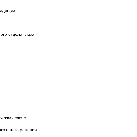
видящих
его отдела глаза
ческих ожогов
никающего ранения