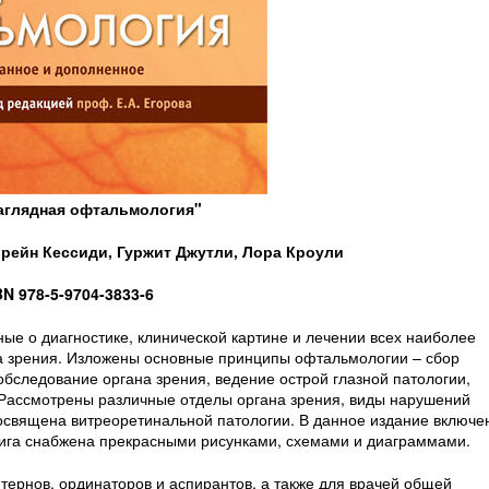
аглядная офтальмология"
рейн Кессиди, Гуржит Джутли, Лора Кроули
BN 978-5-9704-3833-6
ные о диагностике, клинической картине и лечении всех наиболее
а зрения. Изложены основные принципы офтальмологии – сбор
бследование органа зрения, ведение острой глазной патологии,
Рассмотрены различные отделы органа зрения, виды нарушений
освящена витреоретинальной патологии. В данное издание включе
ига снабжена прекрасными рисунками, схемами и диаграммами.
тернов, ординаторов и аспирантов, а также для врачей общей