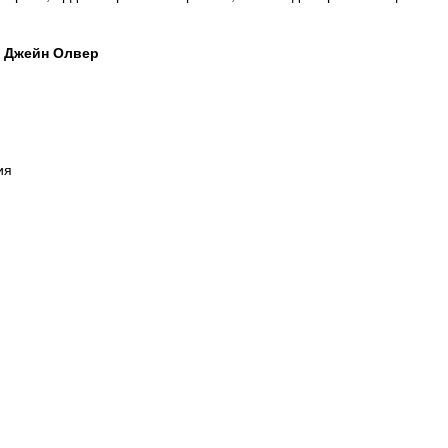
- Джейн Олвер
ия