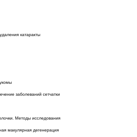
удаления катаракты
аукомы
ечение заболеваний сетчатки
болочки. Методы исследования
тная макулярная дегенерация