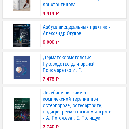
Константинова
4 414
Р
Азбука висцеральных практик -
Александр Огулов
9 900
Р
Дерматокосметология.
Руководство для врачей -
Пономаренко И. Г.
7 475
Р
Лечебное питание в
комплексной терапии при
остеопорозе, остеоартрите,
подагре, ревматоидном артрите
- А. Погожева , Е. Полищук
3 740
Р