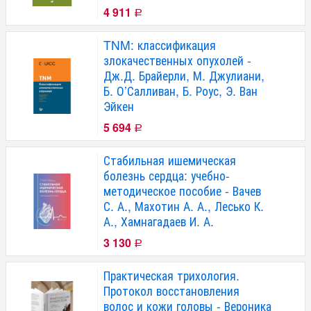
4 911
Р
TNM: классификация
злокачественных опухолей -
Дж.Д. Брайерли, М. Джулиани,
Б. О’Салливан, Б. Роус, Э. Ван
Эйкен
5 694
Р
Стабильная ишемическая
болезнь сердца: учебно-
методическое пособие - Вачев
С. А., Махотин А. А., Лесько К.
А., Хамнагадаев И. А.
3 130
Р
Практическая трихология.
Протокол восстановления
волос и кожи головы - Вероника