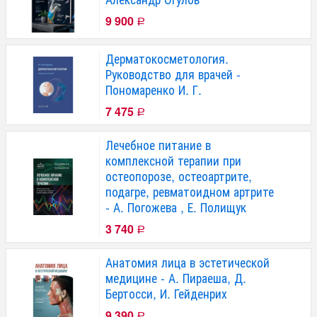
9 900
Р
Дерматокосметология.
Руководство для врачей -
Пономаренко И. Г.
7 475
Р
Лечебное питание в
комплексной терапии при
остеопорозе, остеоартрите,
подагре, ревматоидном артрите
- А. Погожева , Е. Полищук
3 740
Р
Анатомия лица в эстетической
медицине - А. Пираеша, Д.
Бертосси, И. Гейденрих
9 390
Р