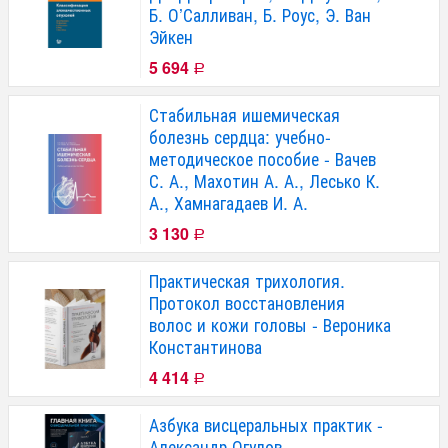
Б. О’Салливан, Б. Роус, Э. Ван
Эйкен
5 694
Р
Стабильная ишемическая
болезнь сердца: учебно-
методическое пособие - Вачев
С. А., Махотин А. А., Лесько К.
А., Хамнагадаев И. А.
3 130
Р
Практическая трихология.
Протокол восстановления
волос и кожи головы - Вероника
Константинова
4 414
Р
Азбука висцеральных практик -
Александр Огулов