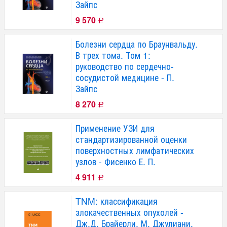
Зайпс
9 570
Р
Болезни сердца по Браунвальду.
В трех тома. Том 1:
руководство по сердечно-
сосудистой медицине - П.
Зайпс
8 270
Р
Применение УЗИ для
стандартизированной оценки
поверхностных лимфатических
узлов - Фисенко Е. П.
4 911
Р
TNM: классификация
злокачественных опухолей -
Дж.Д. Брайерли, М. Джулиани,