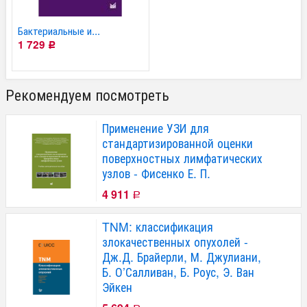
Бактериальные и...
1 729
Р
Рекомендуем посмотреть
Применение УЗИ для
стандартизированной оценки
поверхностных лимфатических
узлов - Фисенко Е. П.
4 911
Р
TNM: классификация
злокачественных опухолей -
Дж.Д. Брайерли, М. Джулиани,
Б. О’Салливан, Б. Роус, Э. Ван
Эйкен