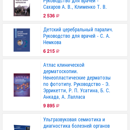
Руководство для врачей -
Сахаров А. В., Клименко Т. В.
2 536
Р
Детский церебральный паралич.
Руководство для врачей - С. А.
Немкова
6 215
Р
Атлас клинической
дерматоскопии.
Ненеопластические дерматозы
по фототипу. Руководство - Э.
Эррикетти, Р. П. Усатина, Б. С.
Анкада, А. Лалласа
9 895
Р
Ультразвуковая семиотика и
диагностика болезней органов