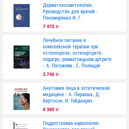
Дерматокосметология.
Руководство для врачей -
Пономаренко И. Г.
7 475
Р
Лечебное питание в
комплексной терапии при
остеопорозе, остеоартрите,
подагре, ревматоидном артрите
- А. Погожева , Е. Полищук
3 740
Р
Анатомия лица в эстетической
медицине - А. Пираеша, Д.
Бертосси, И. Гейденрих
9 390
Р
Подростковая наркология.