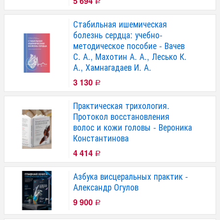
5 694
Р
Стабильная ишемическая
болезнь сердца: учебно-
методическое пособие - Вачев
С. А., Махотин А. А., Лесько К.
А., Хамнагадаев И. А.
3 130
Р
Практическая трихология.
Протокол восстановления
волос и кожи головы - Вероника
Константинова
4 414
Р
Азбука висцеральных практик -
Александр Огулов
9 900
Р