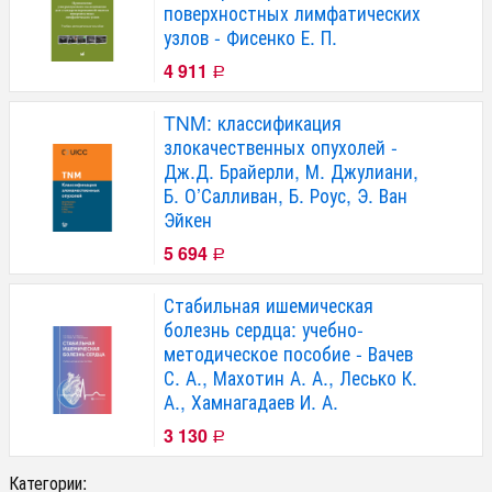
поверхностных лимфатических
узлов - Фисенко Е. П.
4 911
Р
TNM: классификация
злокачественных опухолей -
Дж.Д. Брайерли, М. Джулиани,
Б. О’Салливан, Б. Роус, Э. Ван
Эйкен
5 694
Р
Стабильная ишемическая
болезнь сердца: учебно-
методическое пособие - Вачев
С. А., Махотин А. А., Лесько К.
А., Хамнагадаев И. А.
3 130
Р
Категории: