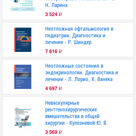
Н. Ларина
3 524
Р
Неотложная офтальмология в
педиатрии. Диагностика и
лечение - Р. Шиндер
7 816
Р
Неотложные состояния в
эндокринологии. Диагностика и
лечение - Л. Лорио, Х. Ванека
4 697
Р
Неваскулярные
рентгенохирургические
вмешательства в общей
хирургии - Кулезневой Ю. В.
3 569
Р