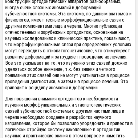
конструкций ортодонтических аппаратов разнообразных,
иногда очень сложных аномалий и деформаций
зубочелюстной системы. Эта система, по данным анатомов и
физиологов, имеет тесные морфофункциональные связи с
другими компонентами лица и черепа. Многие публикации
отечественных и зарубежных ортодонтов, основанные на
научных исследованиях и клинической практике, показывают,
что морфофункциональные связи при определенных условиях
могут переходить в этиопатогенетические, что стимулирует
развитие деформаций и затрудняет проведение их лечения.
Все это указывает на то, что изучению этих связей должно
уделяться особое внимание, т.к. без знания и четкого
понимания этих связей они не могут учитываться в процессе
проведения диагностики, а затем и в процессе лечения. Это
приводит к рецидиву аномалий и деформаций.
Для повышения внимания ортодонтов к необходимости
изучения морфофункциональных и этиопатогенетических
связей зубочелюстной системы с другими частями лица и
черепа необходимо создание и разработка научного
направления, которое бы позволило упорядочить и привести в
логически стройную систему накопленные в ортодонтии
научные и практические знания в этом вопросе и наметить