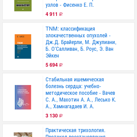
узлов - Фисенко Е. П.
4 911
Р
TNM: классификация
злокачественных опухолей -
Дж.Д. Брайерли, М. Джулиани,
Б. О’Салливан, Б. Роус, Э. Ван
Эйкен
5 694
Р
Стабильная ишемическая
болезнь сердца: учебно-
методическое пособие - Вачев
С. А., Махотин А. А., Лесько К.
А., Хамнагадаев И. А.
3 130
Р
Практическая трихология.
Протокол восстановления