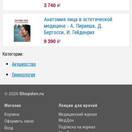
3 740
Р
Анатомия лица в эстетической
медицине - А. Пираеша, Д.
Бертосси, И. Гейденрих
9 390
Р
Категории:
Акушерство
Гинекология
© 2026
Shopdon.ru
Магазин
Лекции для врачей
Корзина
Медицинский журнал
МедДон
Оформить заказ
Подписка на журнал
Вход