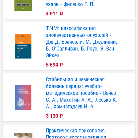
узлов - Фисенко Е. П.
4 911
Р
TNM: классификация
злокачественных опухолей -
Дж.Д. Брайерли, М. Джулиани,
Б. О’Салливан, Б. Роус, Э. Ван
Эйкен
5 694
Р
Стабильная ишемическая
болезнь сердца: учебно-
методическое пособие - Вачев
С. А., Махотин А. А., Лесько К.
А., Хамнагадаев И. А.
3 130
Р
Практическая трихология.
Протокол восстановления