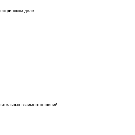
сестринском деле
ерительных взаимоотношений