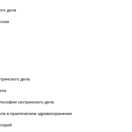
ого дела
оссии
тринского дела
ела
лософии сестринского дела
ела в практическом здравоохранении
егорий