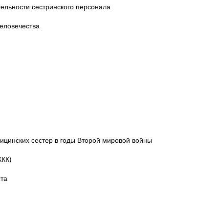
тельности сестринского персонала
человечества
ицинских сестер в годы Второй мировой войны
ККК)
ста