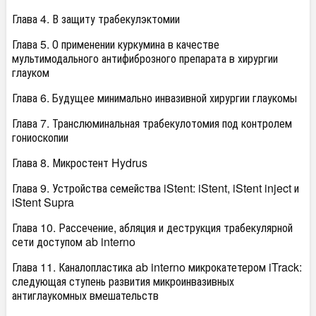
Глава 4. В защиту трабекулэктомии
Глава 5. О применении куркумина в качестве
мультимодального антифиброзного препарата в хирургии
глауком
Глава 6. Будущее минимально инвазивной хирургии глаукомы
Глава 7. Транслюминальная трабекулотомия под контролем
гониоскопии
Глава 8. Микростент Hydrus
Глава 9. Устройства семейства iStent: iStent, iStent inject и
iStent Supra
Глава 10. Рассечение, абляция и деструкция трабекулярной
сети доступом ab interno
Глава 11. Каналопластика ab interno микрокатетером iTrack:
следующая ступень развития микроинвазивных
антиглаукомных вмешательств