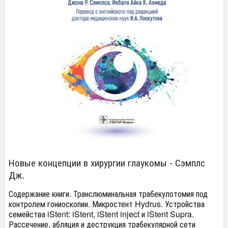
Новые концепции в хирургии глаукомы - Сэмплс
Дж.
Содержание книги. Транслюминальная трабекулотомия под
контролем гониоскопии. Микростент Hydrus. Устройства
семейства iStent: iStent, iStent inject и iStent Supra.
Рассечение, абляция и деструкция трабекулярной сети