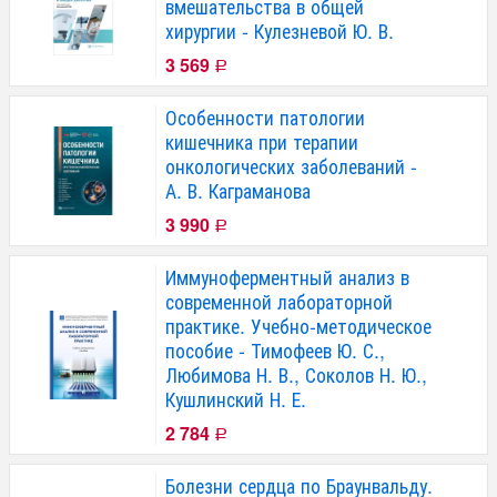
вмешательства в общей
хирургии - Кулезневой Ю. В.
3 569
Р
Особенности патологии
кишечника при терапии
онкологических заболеваний -
А. В. Каграманова
3 990
Р
Иммуноферментный анализ в
современной лабораторной
практике. Учебно-методическое
пособие - Тимофеев Ю. С.,
Любимова Н. В., Соколов Н. Ю.,
Кушлинский Н. Е.
2 784
Р
Болезни сердца по Браунвальду.