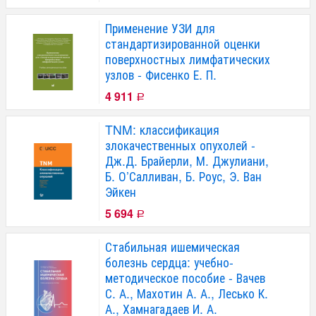
Применение УЗИ для
стандартизированной оценки
поверхностных лимфатических
узлов - Фисенко Е. П.
4 911
Р
TNM: классификация
злокачественных опухолей -
Дж.Д. Брайерли, М. Джулиани,
Б. О’Салливан, Б. Роус, Э. Ван
Эйкен
5 694
Р
Стабильная ишемическая
болезнь сердца: учебно-
методическое пособие - Вачев
С. А., Махотин А. А., Лесько К.
А., Хамнагадаев И. А.