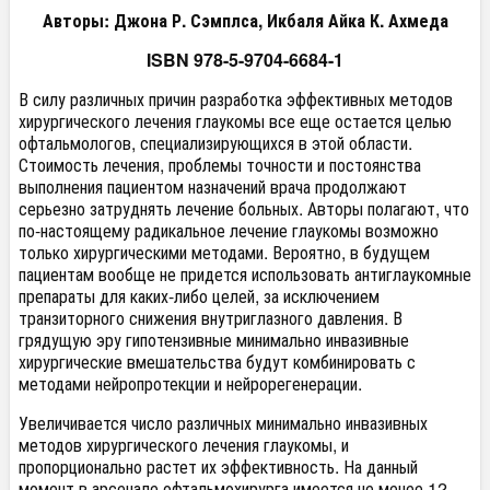
Авторы: Джона Р. Сэмплса, Икбаля Айка К. Ахмеда
ISBN 978-5-9704-6684-1
В силу различных причин разработка эффективных методов
хирургического лечения глаукомы все еще остается целью
офтальмологов, специализирующихся в этой области.
Стоимость лечения, проблемы точности и постоянства
выполнения пациентом назначений врача продолжают
серьезно затруднять лечение больных. Авторы полагают, что
по-настоящему радикальное лечение глаукомы возможно
только хирургическими методами. Вероятно, в будущем
пациентам вообще не придется использовать антиглаукомные
препараты для каких-либо целей, за исключением
транзиторного снижения внутриглазного давления. В
грядущую эру гипотензивные минимально инвазивные
хирургические вмешательства будут комбинировать с
методами нейропротекции и нейрорегенерации.
Увеличивается число различных минимально инвазивных
методов хирургического лечения глаукомы, и
пропорционально растет их эффективность. На данный
момент в арсенале офтальмохирурга имеется не менее 12