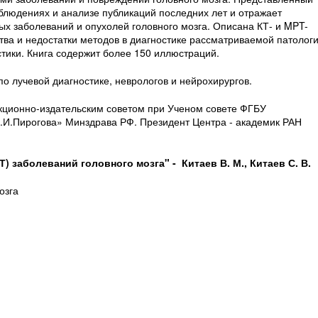
блюдениях и анализе публикаций последних лет и отражает
ых заболеваний и опухолей головного мозга. Описана КТ- и MPT-
ва и недостатки методов в диагностике рассматриваемой патологи
ики. Книга содержит более 150 иллюстраций.
о лучевой диагностике, неврологов и нейрохирургов.
кционно-издательским советом при Ученом совете ФГБУ
.И.Пирогова» Минздрава РФ. Президент Центра - академик РАН
Т) заболеваний головного мозга" -
Китаев В. М., Китаев С. В.
озга