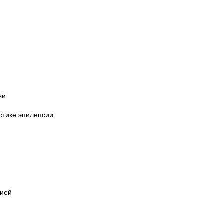
ки
стике эпилепсии
сией