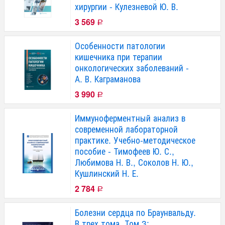
хирургии - Кулезневой Ю. В.
3 569
Р
Особенности патологии
кишечника при терапии
онкологических заболеваний -
А. В. Каграманова
3 990
Р
Иммуноферментный анализ в
современной лабораторной
практике. Учебно-методическое
пособие - Тимофеев Ю. С.,
Любимова Н. В., Соколов Н. Ю.,
Кушлинский Н. Е.
2 784
Р
Болезни сердца по Браунвальду.
В трех тома. Том 3: