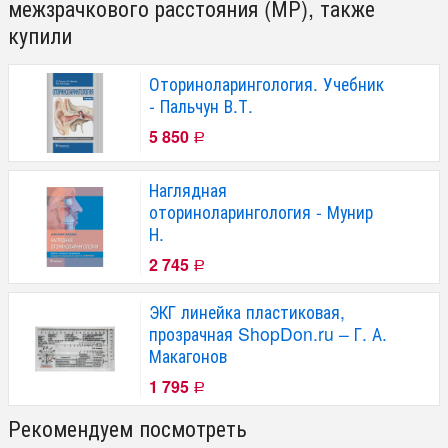
межзрачкового расстояния (МР), также
купили
Оториноларингология. Учебник
- Пальчун В.Т.
5 850
Р
Наглядная
оториноларингология - Мунир
Н.
2 745
Р
ЭКГ линейка пластиковая,
прозрачная ShopDon.ru – Г. А.
Макагонов
1 795
Р
Рекомендуем посмотреть