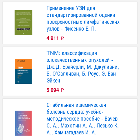
Применение УЗИ для
стандартизированной оценки
поверхностных лимфатических
узлов - Фисенко Е. П.
4 911
Р
TNM: классификация
злокачественных опухолей -
Дж.Д. Брайерли, М. Джулиани,
Б. О’Салливан, Б. Роус, Э. Ван
Эйкен
5 694
Р
Стабильная ишемическая
болезнь сердца: учебно-
методическое пособие - Вачев
С. А., Махотин А. А., Лесько К.
А., Хамнагадаев И. А.