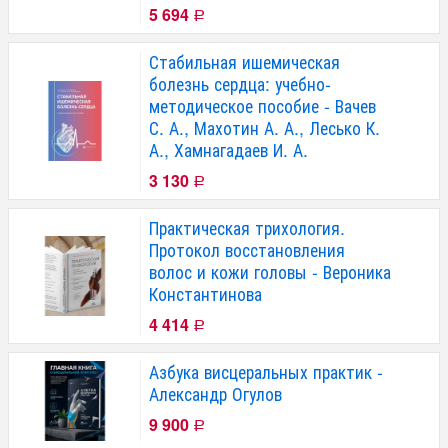
5 694
Р
Стабильная ишемическая
болезнь сердца: учебно-
методическое пособие - Вачев
С. А., Махотин А. А., Лесько К.
А., Хамнагадаев И. А.
3 130
Р
Практическая трихология.
Протокол восстановления
волос и кожи головы - Вероника
Константинова
4 414
Р
Азбука висцеральных практик -
Александр Огулов
9 900
Р