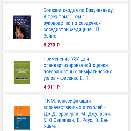
Болезни сердца по Браунвальду.
В трех тома. Том 1:
руководство по сердечно-
сосудистой медицине - П.
Зайпс
8 270
Р
Применение УЗИ для
стандартизированной оценки
поверхностных лимфатических
узлов - Фисенко Е. П.
4 911
Р
TNM: классификация
злокачественных опухолей -
Дж.Д. Брайерли, М. Джулиани,
Б. О’Салливан, Б. Роус, Э. Ван
Эйкен