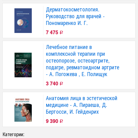
Дерматокосметология.
Руководство для врачей -
Пономаренко И. Г.
7 475
Р
Лечебное питание в
комплексной терапии при
остеопорозе, остеоартрите,
подагре, ревматоидном артрите
- А. Погожева , Е. Полищук
3 740
Р
Анатомия лица в эстетической
медицине - А. Пираеша, Д.
Бертосси, И. Гейденрих
9 390
Р
Категории: