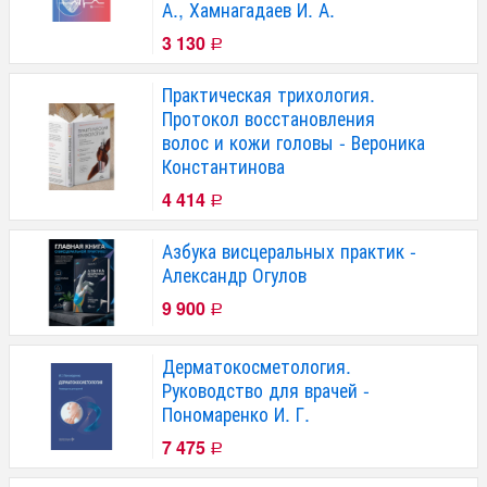
А., Хамнагадаев И. А.
3 130
Р
Практическая трихология.
Протокол восстановления
волос и кожи головы - Вероника
Константинова
4 414
Р
Азбука висцеральных практик -
Александр Огулов
9 900
Р
Дерматокосметология.
Руководство для врачей -
Пономаренко И. Г.
7 475
Р