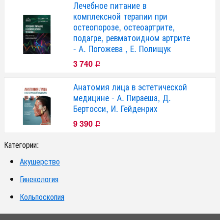
Лечебное питание в
комплексной терапии при
остеопорозе, остеоартрите,
подагре, ревматоидном артрите
- А. Погожева , Е. Полищук
3 740
Р
Анатомия лица в эстетической
медицине - А. Пираеша, Д.
Бертосси, И. Гейденрих
9 390
Р
Категории:
Акушерство
Гинекология
Кольпоскопия