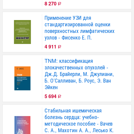
8 270
Р
Применение УЗИ для
стандартизированной оценки
поверхностных лимфатических
узлов - Фисенко Е. П.
4 911
Р
TNM: классификация
злокачественных опухолей -
Дж.Д. Брайерли, М. Джулиани,
Б. О’Салливан, Б. Роус, Э. Ван
Эйкен
5 694
Р
Стабильная ишемическая
болезнь сердца: учебно-
методическое пособие - Вачев
С. А., Махотин А. А., Лесько К.