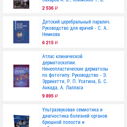
2 536
Р
Детский церебральный паралич.
Руководство для врачей - С. А.
Немкова
6 215
Р
Атлас клинической
дерматоскопии.
Ненеопластические дерматозы
по фототипу. Руководство - Э.
Эррикетти, Р. П. Усатина, Б. С.
Анкада, А. Лалласа
9 895
Р
Ультразвуковая семиотика и
диагностика болезней органов
брюшной полости и