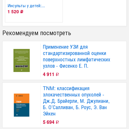
Инсульты у детей:...
1 520
Р
Рекомендуем посмотреть
Применение УЗИ для
стандартизированной оценки
поверхностных лимфатических
узлов - Фисенко Е. П.
4 911
Р
TNM: классификация
злокачественных опухолей -
Дж.Д. Брайерли, М. Джулиани,
Б. О’Салливан, Б. Роус, Э. Ван
Эйкен
5 694
Р