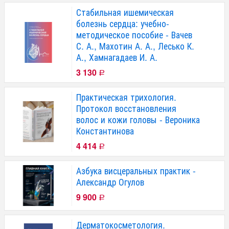
Стабильная ишемическая
болезнь сердца: учебно-
методическое пособие - Вачев
С. А., Махотин А. А., Лесько К.
А., Хамнагадаев И. А.
3 130
Р
Практическая трихология.
Протокол восстановления
волос и кожи головы - Вероника
Константинова
4 414
Р
Азбука висцеральных практик -
Александр Огулов
9 900
Р
Дерматокосметология.