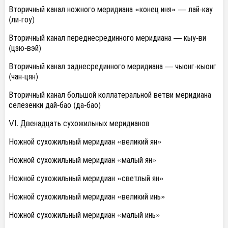
Вторичный канал ножного меридиана «конец иня» — лай-кау
(ли-гоу)
Вторичный канал переднесрединного меридиана — кыу-ви
(цзю-вэй)
Вторичный канал заднесрединного меридиана — чыонг-кыонг
(чан-цян)
Вторичный канал большой коллатеральной ветви меридиана
селезенки дай-бао (да-бао)
VI. Двенадцать сухожильных меридианов
Ножной сухожильный меридиан «великий ян»
Ножной сухожильный меридиан «малый ян»
Ножной сухожильный меридиан «светлый ян»
Ножной сухожильный меридиан «великий инь»
Ножной сухожильный меридиан «малый инь»