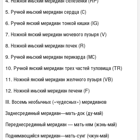
4. Ножной иньский меридиан селезенки (RP)
5. Ручной иньский меридиан сердца (С)
6. Ручной янский меридиан тонкой кишки (IG)
7. Ножной янский меридиан мочевого пузыря (V)
8. Ножной иньский меридиан почек (R)
9. Ручной иньский меридиан перикарда (МС)
10. Ручной янский меридиан трех частей туловища (TR)
11. Ножной янский меридиан желчного пузыря (VB)
12. Ножной иньский меридиан печени (F)
III. Восемь необычных («чудесных») меридианов
Заднесрединный меридиан—мать-док (ду-май)
Переднесрединный меридиан — мать-ням (жэнь-май)
Поднимающийся меридиан—мать-сунг (чжун-май)