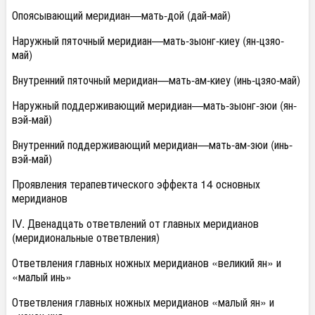
Опоясывающий меридиан—мать-дой (дай-май)
Наружный пяточный меридиан—мать-зыонг-киеу (ян-цзяо-
май)
Внутренний пяточный меридиан—мать-ам-киеу (инь-цзяо-май)
Наружный поддерживающий меридиан—мать-зыонг-зюи (ян-
вэй-май)
Внутренний поддерживающий меридиан—мать-ам-зюи (инь-
вэй-май)
Проявления терапевтического эффекта 14 основных
меридианов
IV. Двенадцать ответвлений от главных меридианов
(меридиональные ответвления)
Ответвления главных ножных меридианов «великий ян» и
«малый инь»
Ответвления главных ножных меридианов «малый ян» и