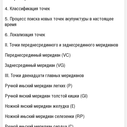
4. Классификация точек
5. Процесс поиска новых точек акупунктуры в настоящее
время
6. Локализация точек
II. Точки переднесрединного и заднесрединного меридианов
Переднесрединный меридиан (VC)
Заднесрединный меридиан (VG)
III. Точки двенадцати главных меридианов
Ручной иньский меридиан легких (Р)
Ручной янский меридиан толстой кишки (GI)
Ножной янский меридиан желудка (Е)
Ножной иньский меридиан селезенки (RP)
Ручной иньский меридиан сердца (С)