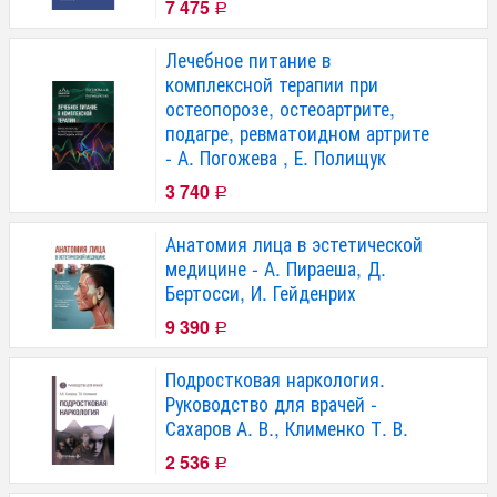
7 475
Р
Лечебное питание в
комплексной терапии при
остеопорозе, остеоартрите,
подагре, ревматоидном артрите
- А. Погожева , Е. Полищук
3 740
Р
Анатомия лица в эстетической
медицине - А. Пираеша, Д.
Бертосси, И. Гейденрих
9 390
Р
Подростковая наркология.
Руководство для врачей -
Сахаров А. В., Клименко Т. В.
2 536
Р