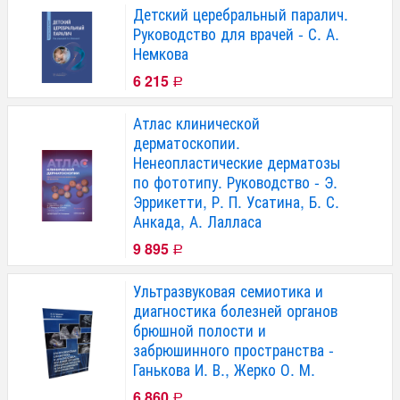
Детский церебральный паралич.
Руководство для врачей - С. А.
Немкова
6 215
Р
Атлас клинической
дерматоскопии.
Ненеопластические дерматозы
по фототипу. Руководство - Э.
Эррикетти, Р. П. Усатина, Б. С.
Анкада, А. Лалласа
9 895
Р
Ультразвуковая семиотика и
диагностика болезней органов
брюшной полости и
забрюшинного пространства -
Ганькова И. В., Жерко О. М.
6 860
Р