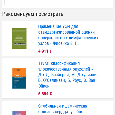
Рекомендуем посмотреть
Применение УЗИ для
стандартизированной оценки
поверхностных лимфатических
узлов - Фисенко Е. П.
4 911
Р
TNM: классификация
злокачественных опухолей -
Дж.Д. Брайерли, М. Джулиани,
Б. О’Салливан, Б. Роус, Э. Ван
Эйкен
5 694
Р
Стабильная ишемическая
болезнь сердца: учебно-