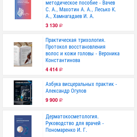
методическое пособие - Вачев
С. А., Махотин А. А., Лесько К.
А., Хамнагадаев И. А.
3 130
Р
Практическая трихология.
Протокол восстановления
волос и кожи головы - Вероника
Константинова
4 414
Р
Азбука висцеральных практик -
Александр Огулов
9 900
Р
Дерматокосметология.
Руководство для врачей -
Пономаренко И. Г.