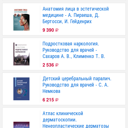
Анатомия лица в эстетической
медицине - А. Пираеша, Д.
Бертосси, И. Гейденрих
9 390
Р
Подростковая наркология.
Руководство для врачей -
Сахаров А. В., Клименко Т. В.
2 536
Р
Детский церебральный паралич.
Руководство для врачей - С. А.
Немкова
6 215
Р
Атлас клинической
дерматоскопии.
Ненеопластические дерматозы