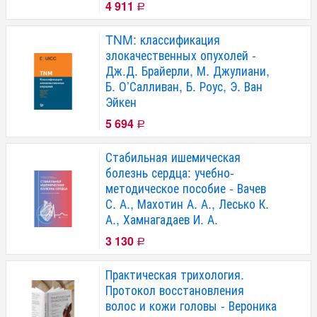
4 911
Р
TNM: классификация
злокачественных опухолей -
Дж.Д. Брайерли, М. Джулиани,
Б. О’Салливан, Б. Роус, Э. Ван
Эйкен
5 694
Р
Стабильная ишемическая
болезнь сердца: учебно-
методическое пособие - Вачев
С. А., Махотин А. А., Лесько К.
А., Хамнагадаев И. А.
3 130
Р
Практическая трихология.
Протокол восстановления
волос и кожи головы - Вероника