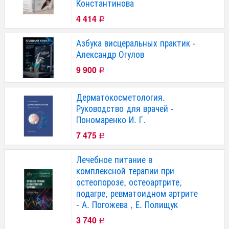
Константинова
4 414
Р
Азбука висцеральных практик -
Александр Огулов
9 900
Р
Дерматокосметология.
Руководство для врачей -
Пономаренко И. Г.
7 475
Р
Лечебное питание в
комплексной терапии при
остеопорозе, остеоартрите,
подагре, ревматоидном артрите
- А. Погожева , Е. Полищук
3 740
Р