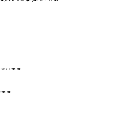
ких тестов
жестов