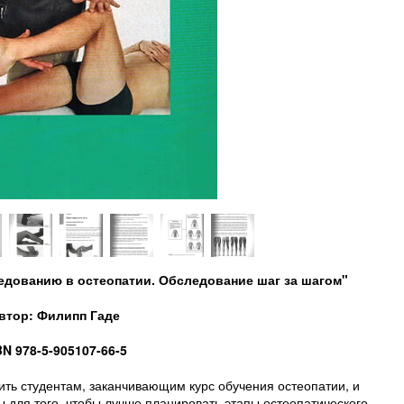
едованию в остеопатии. Обследование шаг за шагом"
втор: Филипп Гаде
BN 978-5-905107-66-5
жить студентам, заканчивающим курс обучения остеопатии, и
ля того, чтобы лучше планировать этапы остеопатического