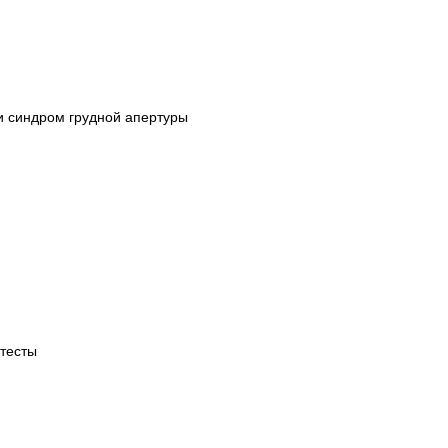
и синдром грудной апертуры
тесты