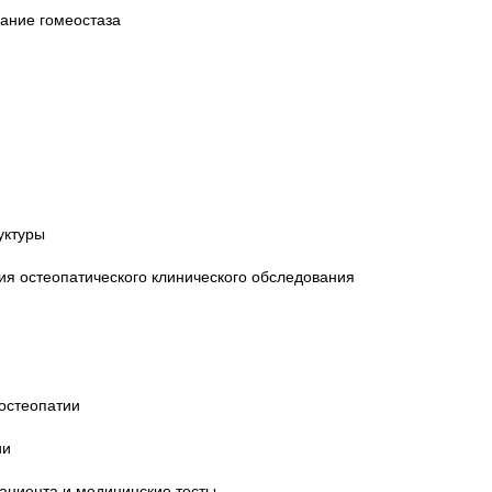
вание гомеостаза
уктуры
ия остеопатического клинического обследования
остеопатии
ии
пациента и медицинские тесты