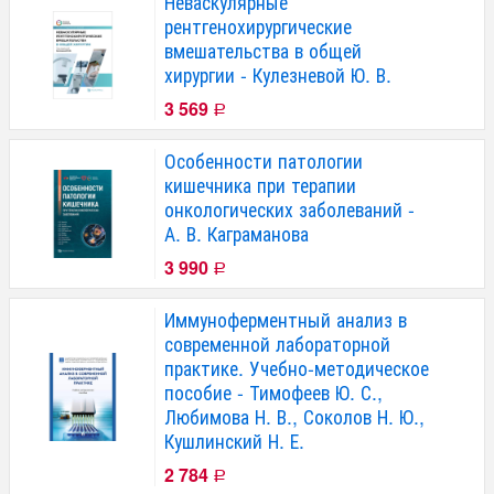
Неваскулярные
рентгенохирургические
вмешательства в общей
хирургии - Кулезневой Ю. В.
3 569
Р
Особенности патологии
кишечника при терапии
онкологических заболеваний -
А. В. Каграманова
3 990
Р
Иммуноферментный анализ в
современной лабораторной
практике. Учебно-методическое
пособие - Тимофеев Ю. С.,
Любимова Н. В., Соколов Н. Ю.,
Кушлинский Н. Е.
2 784
Р