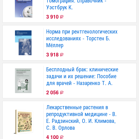
томография: справочник -
Уэстбрук К.
3 910
Р
Норма при рентгенологических
исследованиях - Торстен Б.
Мёллер
3 918
Р
Бесплодный брак: клинические
задачи и их решение: Пособие
для врачей - Назаренко Т. А.
2 056
Р
Лекарственные растения в
репродуктивной медицине - В.
Е. Радзинский, О. И. Климова,
С. В. Орлова
4 100
Р