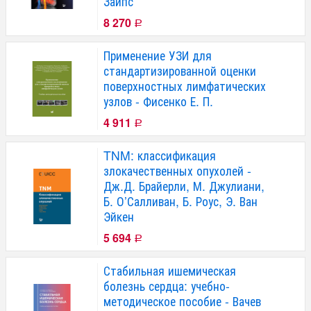
Зайпс
8 270
Р
Применение УЗИ для
стандартизированной оценки
поверхностных лимфатических
узлов - Фисенко Е. П.
4 911
Р
TNM: классификация
злокачественных опухолей -
Дж.Д. Брайерли, М. Джулиани,
Б. О’Салливан, Б. Роус, Э. Ван
Эйкен
5 694
Р
Стабильная ишемическая
болезнь сердца: учебно-
методическое пособие - Вачев