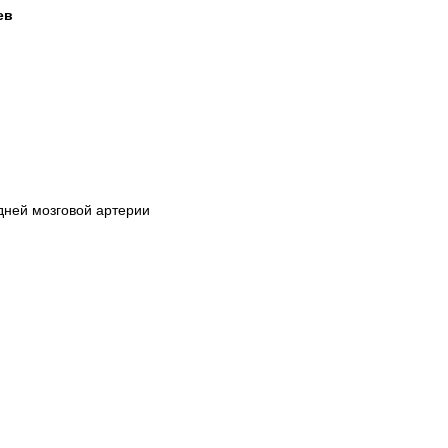
ев
дней мозговой артерии