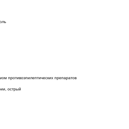
оль
мом противоэпилептических препаратов
ии, острый