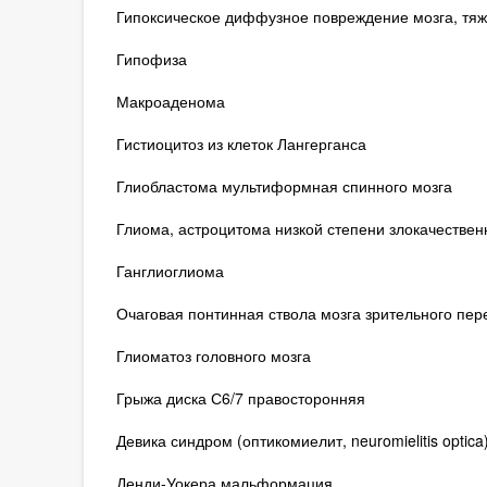
Гипоксическое диффузное повреждение мозга, тя
Гипофиза
Макроаденома
Гистиоцитоз из клеток Лангерганса
Глиобластома мультиформная спинного мозга
Глиома, астроцитома низкой степени злокачествен
Ганглиоглиома
Очаговая понтинная ствола мозга зрительного пе
Глиоматоз головного мозга
Грыжа диска С6/7 правосторонняя
Девика синдром (оптикомиелит, neuromielitis optica
Денди-Уокера мальформация