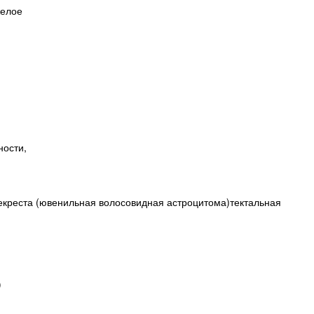
желое
ности,
рекреста (ювенильная волосовидная астроцитома)тектальная
)