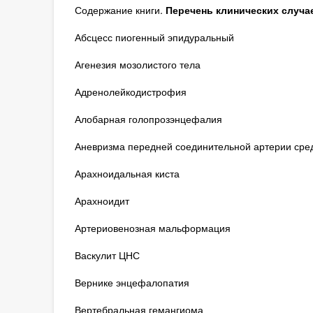
Содержание книги.
Перечень клинических случа
Абсцесс пиогенный эпидуральный
Агенезия мозолистого тела
Адренолейкодистрофия
Алобарная голопрозэнцефалия
Аневризма передней соединительной артерии сре
Арахноидальная киста
Арахноидит
Артериовенозная мальформация
Васкулит ЦНС
Вернике энцефалопатия
Вертебральная гемангиома