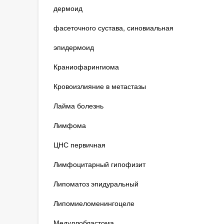
дермоид
фасеточного сустава, синовиальная
эпидермоид
Краниофарингиома
Кровоизлияние в метастазы
Лайма болезнь
Лимфома
ЦНС первичная
Лимфоцитарный гипофизит
Липоматоз эпидуральный
Липомиеломенингоцеле
Медуллобластома