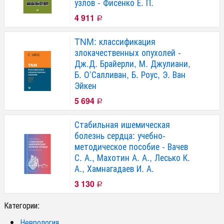
узлов - Фисенко Е. П.
4 911
Р
TNM: классификация
злокачественных опухолей -
Дж.Д. Брайерли, М. Джулиани,
Б. О’Салливан, Б. Роус, Э. Ван
Эйкен
5 694
Р
Стабильная ишемическая
болезнь сердца: учебно-
методическое пособие - Вачев
С. А., Махотин А. А., Лесько К.
А., Хамнагадаев И. А.
3 130
Р
Категории:
Неврология