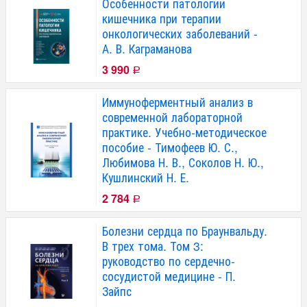
Особенности патологии
кишечника при терапии
онкологических заболеваний -
А. В. Каграманова
3 990
Р
Иммуноферментный анализ в
современной лабораторной
практике. Учебно-методическое
пособие - Тимофеев Ю. С.,
Любимова Н. В., Соколов Н. Ю.,
Кушлинский Н. Е.
2 784
Р
Болезни сердца по Браунвальду.
В трех тома. Том 3:
руководство по сердечно-
сосудистой медицине - П.
Зайпс