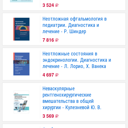
3 524
Р
Неотложная офтальмология в
педиатрии. Диагностика и
лечение - Р. Шиндер
7 816
Р
Неотложные состояния в
эндокринологии. Диагностика и
лечение - Л. Лорио, Х. Ванека
4 697
Р
Неваскулярные
рентгенохирургические
вмешательства в общей
хирургии - Кулезневой Ю. В.
3 569
Р