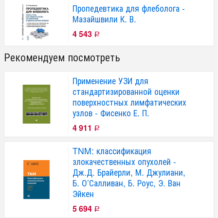
Пропедевтика для флеболога -
Мазайшвили К. В.
4 543
Р
Рекомендуем посмотреть
Применение УЗИ для
стандартизированной оценки
поверхностных лимфатических
узлов - Фисенко Е. П.
4 911
Р
TNM: классификация
злокачественных опухолей -
Дж.Д. Брайерли, М. Джулиани,
Б. О’Салливан, Б. Роус, Э. Ван
Эйкен
5 694
Р