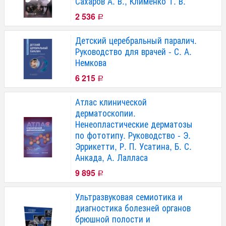
Сахаров А. В., Клименко Т. В.
2 536
Р
Детский церебральный паралич.
Руководство для врачей - С. А.
Немкова
6 215
Р
Атлас клинической
дерматоскопии.
Ненеопластические дерматозы
по фототипу. Руководство - Э.
Эррикетти, Р. П. Усатина, Б. С.
Анкада, А. Лалласа
9 895
Р
Ультразвуковая семиотика и
диагностика болезней органов
брюшной полости и