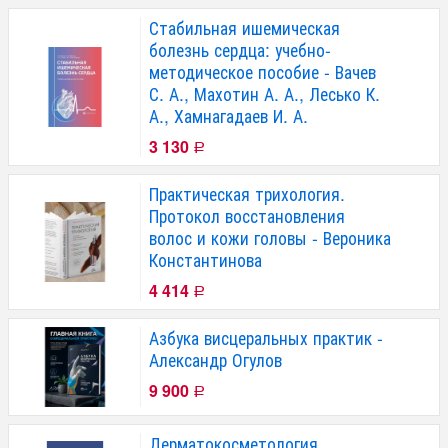
Стабильная ишемическая
болезнь сердца: учебно-
методическое пособие - Вачев
С. А., Махотин А. А., Лесько К.
А., Хамнагадаев И. А.
3 130
Р
Практическая трихология.
Протокол восстановления
волос и кожи головы - Вероника
Константинова
4 414
Р
Азбука висцеральных практик -
Александр Огулов
9 900
Р
Дерматокосметология.