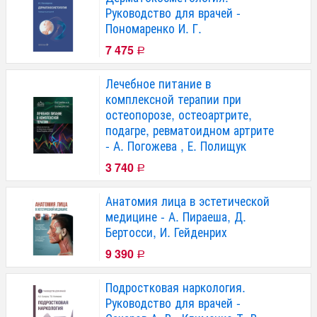
Руководство для врачей -
Пономаренко И. Г.
7 475
Р
Лечебное питание в
комплексной терапии при
остеопорозе, остеоартрите,
подагре, ревматоидном артрите
- А. Погожева , Е. Полищук
3 740
Р
Анатомия лица в эстетической
медицине - А. Пираеша, Д.
Бертосси, И. Гейденрих
9 390
Р
Подростковая наркология.
Руководство для врачей -