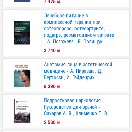
7 475
Р
Лечебное питание в
комплексной терапии при
остеопорозе, остеоартрите,
подагре, ревматоидном артрите
- А. Погожева , Е. Полищук
3 740
Р
Анатомия лица в эстетической
медицине - А. Пираеша, Д.
Бертосси, И. Гейденрих
9 390
Р
Подростковая наркология.
Руководство для врачей -
Сахаров А. В., Клименко Т. В.
2 536
Р