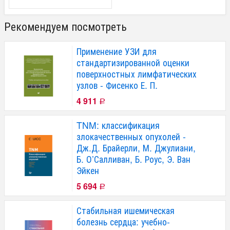
Рекомендуем посмотреть
Применение УЗИ для
стандартизированной оценки
поверхностных лимфатических
узлов - Фисенко Е. П.
4 911
Р
TNM: классификация
злокачественных опухолей -
Дж.Д. Брайерли, М. Джулиани,
Б. О’Салливан, Б. Роус, Э. Ван
Эйкен
5 694
Р
Стабильная ишемическая
болезнь сердца: учебно-