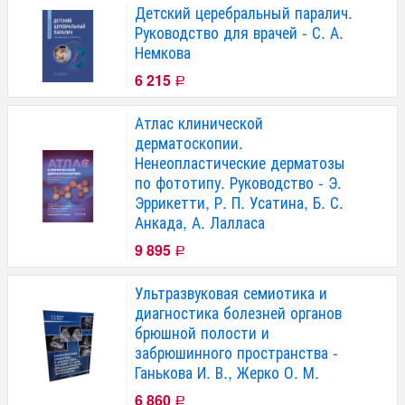
Детский церебральный паралич.
Руководство для врачей - С. А.
Немкова
6 215
Р
Атлас клинической
дерматоскопии.
Ненеопластические дерматозы
по фототипу. Руководство - Э.
Эррикетти, Р. П. Усатина, Б. С.
Анкада, А. Лалласа
9 895
Р
Ультразвуковая семиотика и
диагностика болезней органов
брюшной полости и
забрюшинного пространства -
Ганькова И. В., Жерко О. М.
6 860
Р