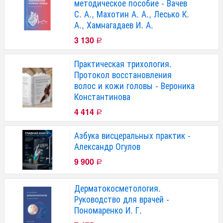
методическое пособие - Вачев
С. А., Махотин А. А., Лесько К.
А., Хамнагадаев И. А.
3 130
Р
Практическая трихология.
Протокол восстановления
волос и кожи головы - Вероника
Константинова
4 414
Р
Азбука висцеральных практик -
Александр Огулов
9 900
Р
Дерматокосметология.
Руководство для врачей -
Пономаренко И. Г.