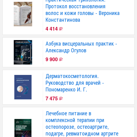
Протокол восстановления
волос и кожи головы - Вероника
Константинова
4 414
Р
Азбука висцеральных практик -
Александр Огулов
9 900
Р
Дерматокосметология.
Руководство для врачей -
Пономаренко И. Г.
7 475
Р
Лечебное питание в
комплексной терапии при
остеопорозе, остеоартрите,
подагре, ревматоидном артрите