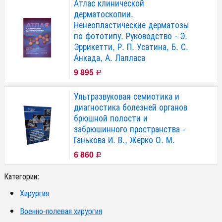
Атлас клинической
дерматоскопии.
Ненеопластические дерматозы
по фототипу. Руководство - Э.
Эррикетти, Р. П. Усатина, Б. С.
Анкада, А. Лалласа
9 895
Р
Ультразвуковая семиотика и
диагностика болезней органов
брюшной полости и
забрюшинного пространства -
Ганькова И. В., Жерко О. М.
6 860
Р
Категории:
Хирургия
Военно-полевая хирургия