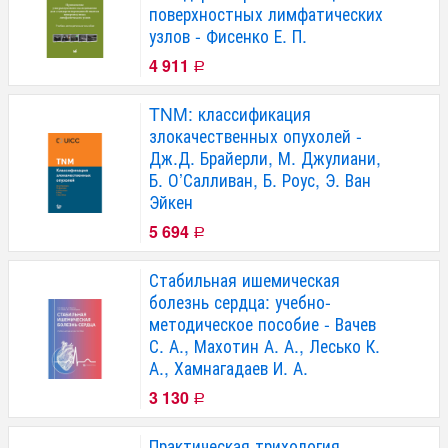
поверхностных лимфатических
узлов - Фисенко Е. П.
4 911
Р
TNM: классификация
злокачественных опухолей -
Дж.Д. Брайерли, М. Джулиани,
Б. О’Салливан, Б. Роус, Э. Ван
Эйкен
5 694
Р
Стабильная ишемическая
болезнь сердца: учебно-
методическое пособие - Вачев
С. А., Махотин А. А., Лесько К.
А., Хамнагадаев И. А.
3 130
Р
Практическая трихология.