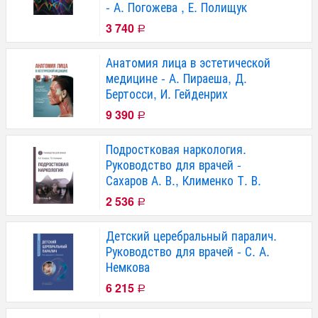
- А. Погожева , Е. Полищук
3 740
Р
Анатомия лица в эстетической
медицине - А. Пираеша, Д.
Бертосси, И. Гейденрих
9 390
Р
Подростковая наркология.
Руководство для врачей -
Сахаров А. В., Клименко Т. В.
2 536
Р
Детский церебральный паралич.
Руководство для врачей - С. А.
Немкова
6 215
Р