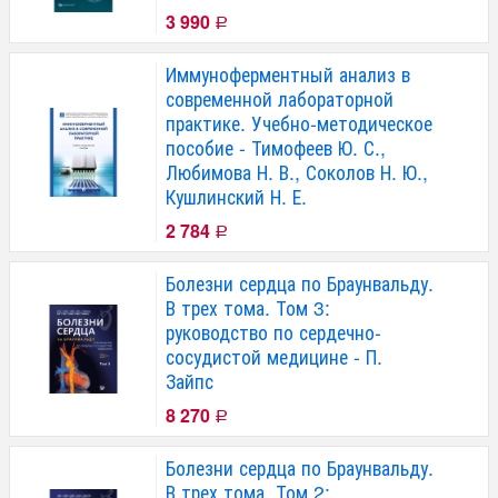
3 990
Р
Иммуноферментный анализ в
современной лабораторной
практике. Учебно-методическое
пособие - Тимофеев Ю. С.,
Любимова Н. В., Соколов Н. Ю.,
Кушлинский Н. Е.
2 784
Р
Болезни сердца по Браунвальду.
В трех тома. Том 3:
руководство по сердечно-
сосудистой медицине - П.
Зайпс
8 270
Р
Болезни сердца по Браунвальду.
В трех тома. Том 2: