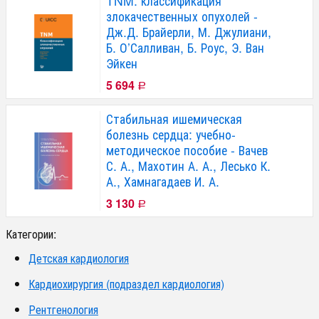
TNM: классификация
злокачественных опухолей -
Дж.Д. Брайерли, М. Джулиани,
Б. О’Салливан, Б. Роус, Э. Ван
Эйкен
5 694
Р
Стабильная ишемическая
болезнь сердца: учебно-
методическое пособие - Вачев
С. А., Махотин А. А., Лесько К.
А., Хамнагадаев И. А.
3 130
Р
Категории:
Детская кардиология
Кардиохирургия (подраздел кардиология)
Рентгенология