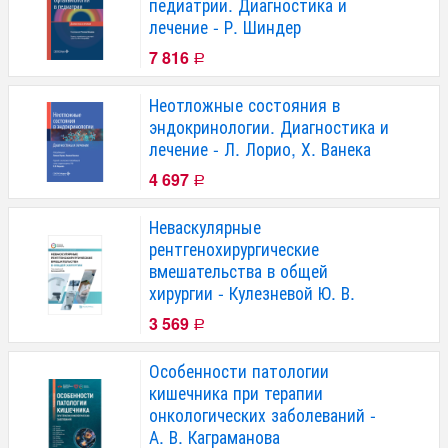
педиатрии. Диагностика и
лечение - Р. Шиндер
7 816
Р
Неотложные состояния в
эндокринологии. Диагностика и
лечение - Л. Лорио, Х. Ванека
4 697
Р
Неваскулярные
рентгенохирургические
вмешательства в общей
хирургии - Кулезневой Ю. В.
3 569
Р
Особенности патологии
кишечника при терапии
онкологических заболеваний -
А. В. Каграманова