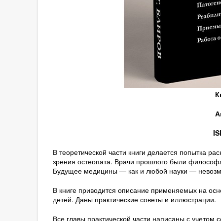
К
А
IS
В теоретической части книги делается попытка ра
зрения остеопата. Врачи прошлого были философам
Будущее медицины — как и любой науки — невоз
В книге приводится описание применяемых на ос
детей. Даны практические советы и иллюстрации.
Все главы практической части написаны с учетом