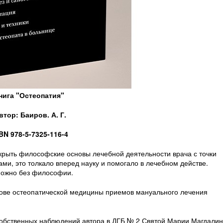
нига "Остеопатия"
втор: Баиров. А. Г.
BN 978-5-7325-116-4
скрыть философские основы лечебной деятельности врача с точки
и, это толкало вперед науку и помогало в лечебном действе.
можно без философии.
нове остеопатической медицины приемов мануального лечения
 собственных наблюдений автора в ДГБ № 2 Святой Марии Магдалин