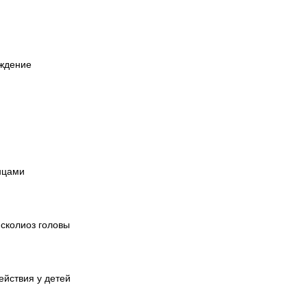
ождение
нцами
 сколиоз головы
ействия у детей