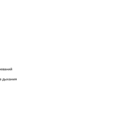
леваний
ов дыхания